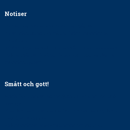
Notiser
Förslag kan slopa 50-kronorstandvården
Ingen våldsutsatt ska missas i vård, tandvård och
socialtjänst
34 200 unga har valt Frisktandvård i Västra Götaland
Folktandvården VGR och Stockholm upphandlar nytt
tandvårdssystem
Smått och gott!
Maria fick chansen att fördjupa sig – nu är hon unik i
Sverige
Praktikertjänsts vd Carina Olson en av näringslivets
mäktigaste kvinnor
Folktandvården VGR kraftsamlar om vitt snus