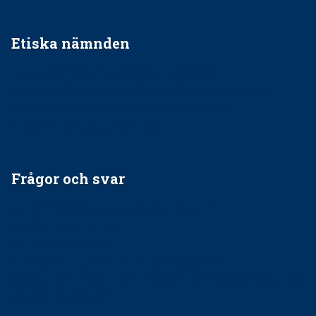
Etiska nämnden
Ska jag påpeka att det inte går rätt till?
Får man säga nej till att behandla barnpatienter?
Får man ignorera rekommendationerna?
Är det ok att vara grindvakt?
Frågor och svar
EU-stöd till banbrytande forskning om
implantatinfektioner
Regler vid anestesi
Anskaffning av LIA – Vems är ansvaret?
Kan jag gå ur min sektion om den är nedlagd men ändå
vara medlem i STF?