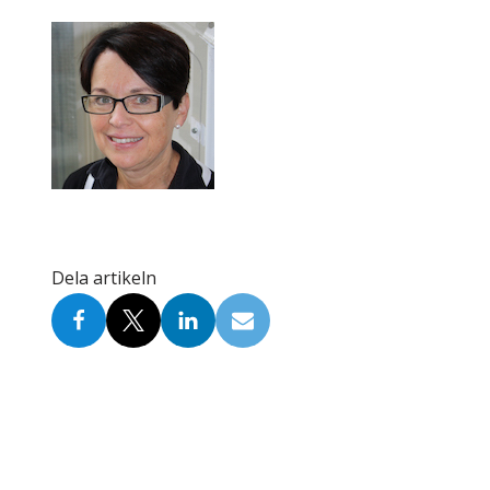
Skolinformatörer
Frågor 
Ansvarsområden
Kontakt
Tandvård mot Tobak
Annons
Sponsor
Dela artikeln