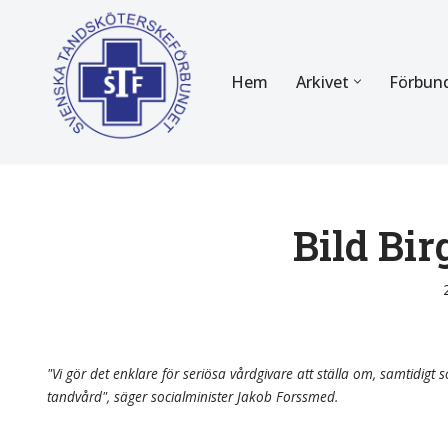
Hoppa
Hem
Arkivet
Förbun
till
innehåll
FÖR MEDLEMMAR
OM F
Almanackan
Om STF
Medlemserbjudanden
Stadgar
Bild Bir
Certifiering
Styrels
Tidningen Tandsköterskan
Etiska r
Utbildning
Verksam
"Vi gör det enklare för seriösa vårdgivare att ställa om, samtidigt so
tandvård", säger socialminister Jakob Forssmed.
Kurser
Integrit