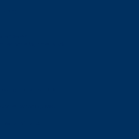
orskning om
är ansvaret?
om den är nedlagd men ändå
upa sig – nu är hon unik i
Olson en av näringslivets
mlar om vitt snus
n