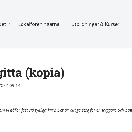
det
Lokalföreningarna
Utbildningar & Kurser
ÖRBUNDET
SEKTIONERNA
s verksamhet
Mer om förbundets sekti
Sektionen för Käkkirurgi
gitta (kopia)
en
Sektionen för Ortodonti
2022-09-14
egler
Parodontologi och Endod
hetsberättelse
Sektionen för Pedodonti
m vi håller fast vid tydliga krav. Det är viktiga steg för en tryggare och bät
etspolicy
Sektionen för Protetik o
Bettfysiologi