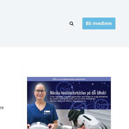
Bli medlem
LÄNKARKIV
oner
Folktandvård
Privat tandvård
Högskolor
onti
Landsting
Övrigt
tre
ch