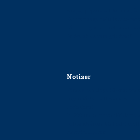
Ska jag påpeka att det inte går r
Får man säga nej till att beha
Får man ignorera rekommenda
Är det ok att vara grindvakt?
Notiser
Förslag kan slopa 50-kronors
Ingen våldsutsatt ska missas i 
socialtjänst
34 200 unga har valt Frisktand
Folktandvården VGR och Stock
tandvårdssystem