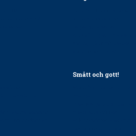
ätt till?
EU-stöd till banbrytande f
ndla barnpatienter?
implantatinfektioner
tionerna?
Regler vid anestesi
Anskaffning av LIA – Vems 
Kan jag gå ur min sektion 
vara medlem i STF?
Smått och gott!
tandvården
Maria fick chansen att fördj
vård, tandvård och
Sverige
Praktikertjänsts vd Carina 
vård i Västra Götaland
mäktigaste kvinnor
holm upphandlar nytt
Folktandvården VGR kraftsa
Det är inte lätt att vara mu