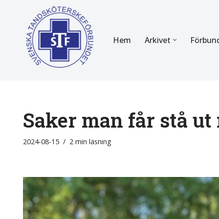
Hoppa
Hem
Arkivet
Förbun
till
innehåll
FÖR MEDLEMMAR
OM F
Almanackan
Om STF
Medlemserbjudanden
Stadgar
Saker man får stå ut 
Certifiering
Styrels
2024-08-15
2 min läsning
Tidningen Tandsköterskan
Etiska r
Utbildning
Verksam
Kurser
Integrit