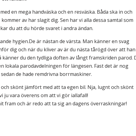
med en mega handväska och en resväska. Båda ska in och
 kommer av har slagit dig. Sen har vi alla dessa samtal som
nskar du att du hörde svaret i andra ändan.
tande hygien.
De är nästan de värsta. Man känner en svag
för dig och när du kliver av är du nästa tårögd över att han
å känner du den tydliga doften av långt framskriden parod. 
den lokala parodavdelningen för längesen. Fast det är nog
en sedan de hade remdrivna borrmaskiner.
ch skönt jämfört med att ta egen bil. Nja, lugnt och skönt
i ju vara överens om att vi gör iallafall!
it fram och är redo att ta sig an dagens överraskningar!