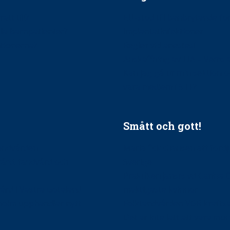
ätt till?
EU-stöd till banbrytande f
ndla barnpatienter?
implantatinfektioner
tionerna?
Regler vid anestesi
Anskaffning av LIA – Vems 
Kan jag gå ur min sektion 
vara medlem i STF?
Smått och gott!
tandvården
Maria fick chansen att fördj
vård, tandvård och
Sverige
Praktikertjänsts vd Carina 
vård i Västra Götaland
mäktigaste kvinnor
holm upphandlar nytt
Folktandvården VGR kraftsa
Det är inte lätt att vara mu