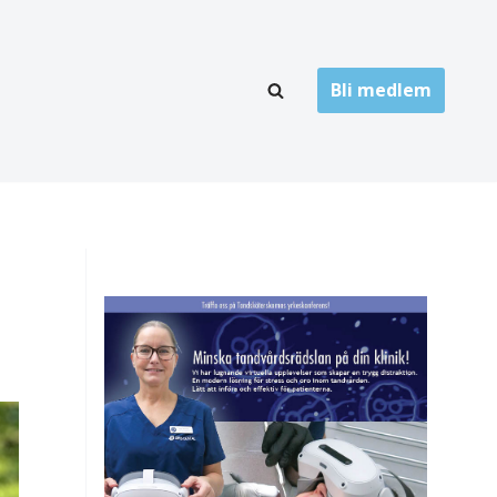
Bli medlem
LÄNKARKIV
oner
Folktandvård
Privat tandvård
Högskolor
onti
Landsting
Övrigt
ch