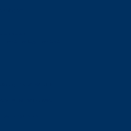
orskning om
är ansvaret?
om den är nedlagd men ändå
upa sig – nu är hon unik i
Olson en av näringslivets
mlar om vitt snus
n