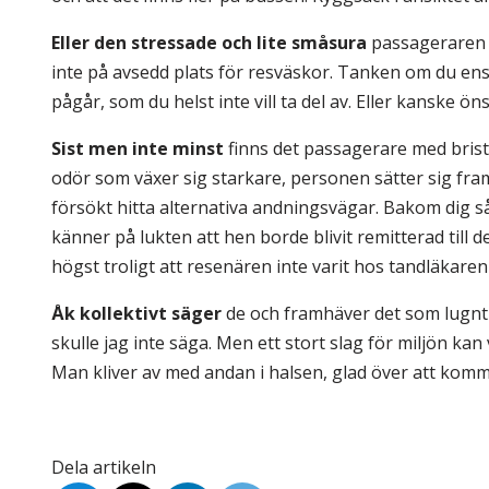
Eller den stressade och lite småsura
passageraren 
inte på avsedd plats för resväskor. Tanken om du ens
pågår, som du helst inte vill ta del av. Eller kanske ö
Sist men inte minst
finns det passagerare med bris
odör som växer sig starkare, personen sätter sig fram
försökt hitta alternativa andningsvägar. Bakom dig s
känner på lukten att hen borde blivit remitterad till 
högst troligt att resenären inte varit hos tandläkar
Åk kollektivt säger
de och framhäver det som lugnt o
skulle jag inte säga. Men ett stort slag för miljön kan v
Man kliver av med andan i halsen, glad över att komm
Dela artikeln