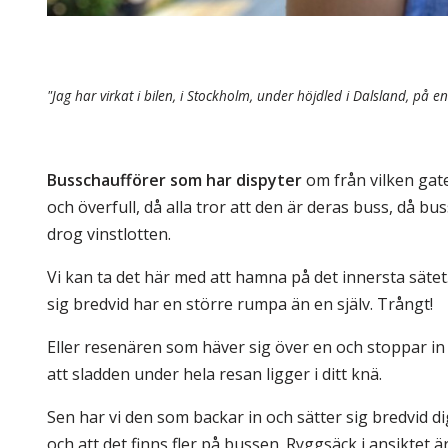
"Jag har virkat i bilen, i Stockholm, under höjdled i Dalsland, på
Busschaufförer som har dispyter
om från vilken gat
och överfull, då alla tror att den är deras buss, då 
drog vinstlotten.
Vi kan ta det här med att hamna på det innersta säte
sig bredvid har en större rumpa än en själv. Trångt!
Eller resenären som häver sig över en och stoppar in si
att sladden under hela resan ligger i ditt knä.
Sen har vi den som backar in och sätter sig bredvid
och att det finns fler på bussen. Ryggsäck i ansiktet ä