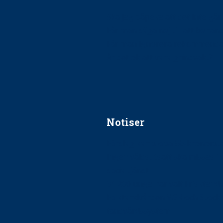
Ska jag påpeka att det inte går r
Får man säga nej till att beha
Får man ignorera rekommenda
Är det ok att vara grindvakt?
Notiser
Förslag kan slopa 50-kronors
Ingen våldsutsatt ska missas i 
socialtjänst
34 200 unga har valt Frisktand
Folktandvården VGR och Stock
tandvårdssystem