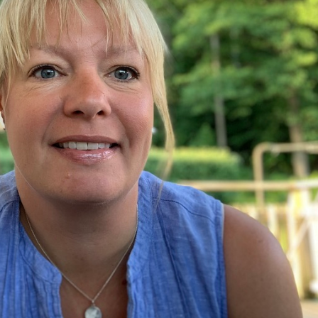
& Svar
Sektionen för OFM
a förbundet
era
er