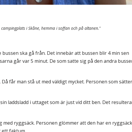
 en campingplats i Skåne, hemma i soffan och på altanen."
e bussen ska gå från. Det innebär att bussen blir 4 min sen
bussarna går var 5 minut. De som satte sig på den andra busse
t. Då får man stå ut med väldigt mycket. Personen som sätte
n laddsladd i uttaget som är just vid ditt ben. Det resulterar
 dig med ryggsäck. Personen glömmer att den har en ryggsäc
r ett faktum.