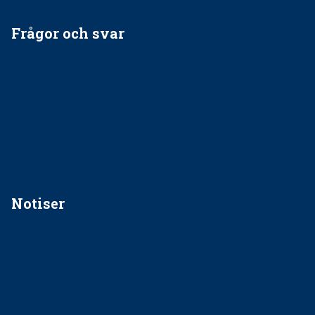
Frågor och svar
EU-stöd till banbrytande forskning om
implantatinfektioner
Regler vid anestesi
Anskaffning av LIA – Vems är ansvaret?
Kan jag gå ur min sektion om den är nedlagd men ändå
vara medlem i STF?
Notiser
Förslag kan slopa 50-kronorstandvården
Ingen våldsutsatt ska missas i vård, tandvård och
socialtjänst
34 200 unga har valt Frisktandvård i Västra Götaland
Folktandvården VGR och Stockholm upphandlar nytt