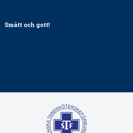
tandvårdssystem
Smått och gott!
Maria fick chansen att fördjupa sig – nu är hon unik i
Sverige
Praktikertjänsts vd Carina Olson en av näringslivets
mäktigaste kvinnor
Folktandvården VGR kraftsamlar om vitt snus
Det är inte lätt att vara mun