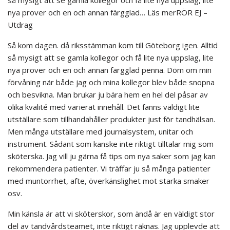
nya prover och en och annan färgglad… Läs merRÖR EJ –
Utdrag
Så kom dagen. då riksstämman kom till Göteborg igen. Alltid
så mysigt att se gamla kollegor och få lite nya uppslag, lite
nya prover och en och annan färgglad penna. Döm om min
förvåning när både jag och mina kollegor blev både snopna
och besvikna. Man brukar ju bära hem en hel del påsar av
olika kvalité med varierat innehåll. Det fanns väldigt lite
utställare som tillhandahåller produkter just för tandhälsan.
Men många utställare med journalsystem, unitar och
instrument. Sådant som kanske inte riktigt tilltalar mig som
sköterska. Jag vill ju gärna få tips om nya saker som jag kan
rekommendera patienter. Vi träffar ju så många patienter
med muntorrhet, afte, överkänslighet mot starka smaker
osv.
Min känsla är att vi sköterskor, som ändå är en väldigt stor
del av tandvårdsteamet, inte riktigt räknas. Jag upplevde att