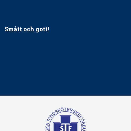
tandvårdssystem
Smått och gott!
Maria fick chansen att fördjupa sig – nu är hon unik i
Sverige
Praktikertjänsts vd Carina Olson en av näringslivets
mäktigaste kvinnor
Folktandvården VGR kraftsamlar om vitt snus
Det är inte lätt att vara mun