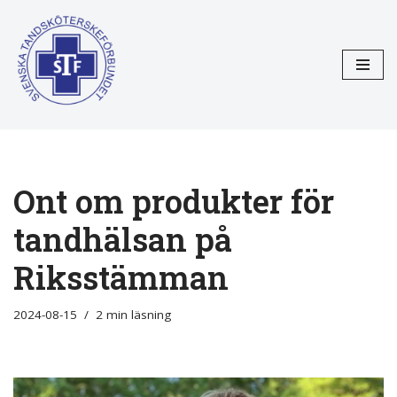
Hoppa
till
innehåll
Ont om produkter för
tandhälsan på
Riksstämman
2024-08-15
2 min läsning