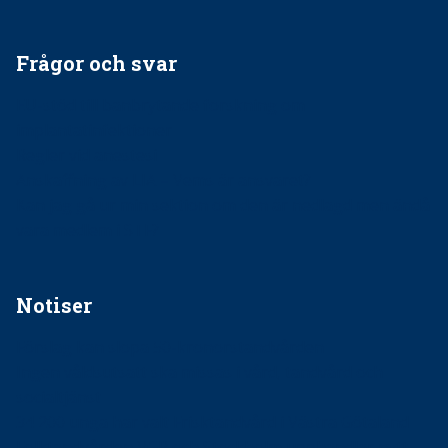
Frågor och svar
EU-stöd till banbrytande forskning om
implantatinfektioner
Regler vid anestesi
Anskaffning av LIA – Vems är ansvaret?
Kan jag gå ur min sektion om den är nedlagd men ändå
vara medlem i STF?
Notiser
Förslag kan slopa 50-kronorstandvården
Ingen våldsutsatt ska missas i vård, tandvård och
socialtjänst
34 200 unga har valt Frisktandvård i Västra Götaland
Folktandvården VGR och Stockholm upphandlar nytt