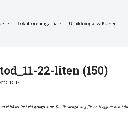
det
Lokalföreningarna
Utbildningar & Kurser
ÖRBUNDET
SEKTIONERNA
s verksamhet
Mer om förbundets sekti
Sektionen för Käkkirurgi
od_11-22-liten (150)
en
Sektionen för Ortodonti
2022-12-14
egler
Parodontologi och Endod
hetsberättelse
Sektionen för Pedodonti
m vi håller fast vid tydliga krav. Det är viktiga steg för en tryggare och bät
etspolicy
Sektionen för Protetik o
Bettfysiologi