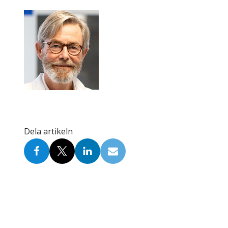
Skolinformatörer
Frågor 
Ansvarsområden
Kontakt
Tandvård mot Tobak
Annons
Sponsor
Dela artikeln