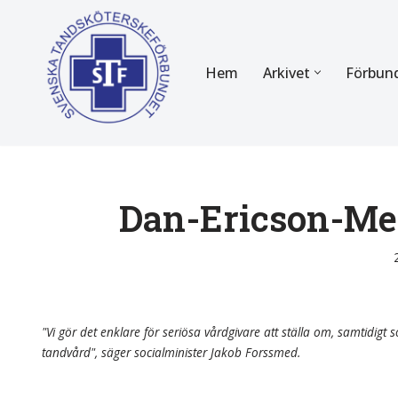
Hoppa
Hem
Arkivet
Förbun
till
innehåll
FÖR MEDLEMMAR
OM F
Almanackan
Om STF
Medlemserbjudanden
Stadgar
Dan-Ericson-Met
Certifiering
Styrels
Tidningen Tandsköterskan
Etiska r
Utbildning
Verksam
"Vi gör det enklare för seriösa vårdgivare att ställa om, samtidigt so
tandvård", säger socialminister Jakob Forssmed.
Kurser
Integrit