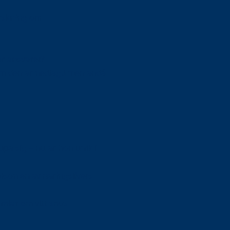
orskning om
är ansvaret?
om den är nedlagd men ändå
upa sig – nu är hon unik i
Olson en av näringslivets
mlar om vitt snus
n