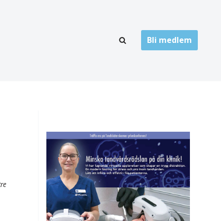
Bli medlem
LÄNKARKIV
oner
Folktandvård
Privat tandvård
Högskolor
onti
Landsting
Övrigt
tre
ch