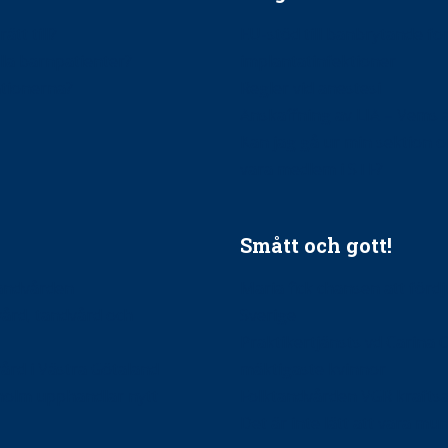
ätt till?
EU-stöd till banbrytande f
ndla barnpatienter?
implantatinfektioner
tionerna?
Regler vid anestesi
Anskaffning av LIA – Vems 
Kan jag gå ur min sektion 
vara medlem i STF?
Smått och gott!
tandvården
Maria fick chansen att fördj
vård, tandvård och
Sverige
Praktikertjänsts vd Carina 
vård i Västra Götaland
mäktigaste kvinnor
holm upphandlar nytt
Folktandvården VGR kraftsa
Det är inte lätt att vara mu