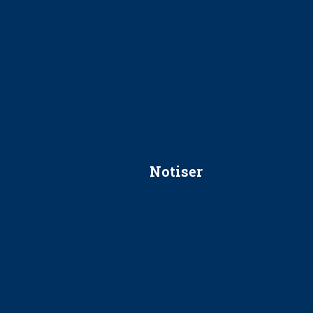
Ska jag påpeka att det inte går r
Får man säga nej till att beha
Får man ignorera rekommenda
Är det ok att vara grindvakt?
Notiser
Förslag kan slopa 50-kronors
Ingen våldsutsatt ska missas i 
socialtjänst
34 200 unga har valt Frisktand
Folktandvården VGR och Stock
tandvårdssystem