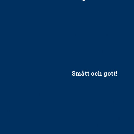
ätt till?
EU-stöd till banbrytande f
ndla barnpatienter?
implantatinfektioner
tionerna?
Regler vid anestesi
Anskaffning av LIA – Vems 
Kan jag gå ur min sektion 
vara medlem i STF?
Smått och gott!
tandvården
Maria fick chansen att fördj
vård, tandvård och
Sverige
Praktikertjänsts vd Carina 
vård i Västra Götaland
mäktigaste kvinnor
holm upphandlar nytt
Folktandvården VGR kraftsa
Det är inte lätt att vara mu