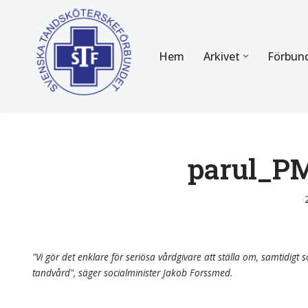
Hoppa
Hem
Arkivet
Förbun
till
innehåll
FÖR MEDLEMMAR
OM F
Almanackan
Om STF
Medlemserbjudanden
Stadgar
parul_P
Certifiering
Styrels
Tidningen Tandsköterskan
Etiska r
Utbildning
Verksam
"Vi gör det enklare för seriösa vårdgivare att ställa om, samtidigt so
tandvård", säger socialminister Jakob Forssmed.
Kurser
Integrit