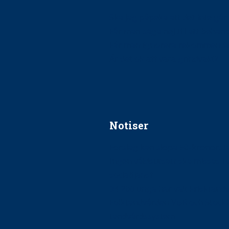
Ska jag påpeka att det inte går r
Får man säga nej till att beha
Får man ignorera rekommenda
Är det ok att vara grindvakt?
Notiser
Förslag kan slopa 50-kronors
Ingen våldsutsatt ska missas i 
socialtjänst
34 200 unga har valt Frisktand
Folktandvården VGR och Stock
tandvårdssystem