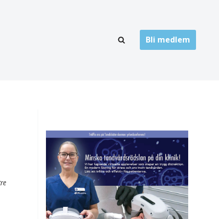
Bli medlem
LÄNKARKIV
oner
Folktandvård
Privat tandvård
Högskolor
onti
Landsting
Övrigt
tre
ch