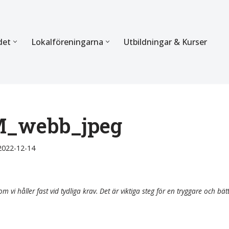
det
Lokalföreningarna
Utbildningar & Kurser
ÖRBUNDET
SEKTIONERNA
s verksamhet
Mer om förbundets sekti
Sektionen för Käkkirurgi
M_webb_jpeg
en
Sektionen för Ortodonti
2022-12-14
egler
Parodontologi och Endod
hetsberättelse
Sektionen för Pedodonti
m vi håller fast vid tydliga krav. Det är viktiga steg för en tryggare och bät
etspolicy
Sektionen för Protetik o
Bettfysiologi