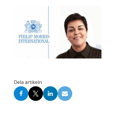
Skolinformatörer
Frågor 
Ansvarsområden
Kontakt
Tandvård mot Tobak
Annons
Sponsor
Dela artikeln