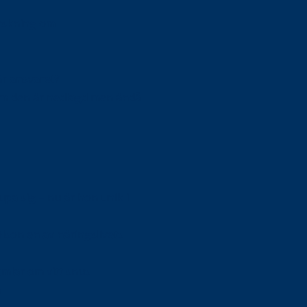
orskning om
är ansvaret?
om den är nedlagd men ändå
upa sig – nu är hon unik i
Olson en av näringslivets
mlar om vitt snus
n