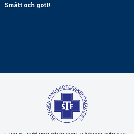
Smått och gott!
Maria fick chansen att fördjupa sig – nu är hon unik i
Sverige
Praktikertjänsts vd Carina Olson en av näringslivets
mäktigaste kvinnor
Folktandvården VGR kraftsamlar om vitt snus
Det är inte lätt att vara mun