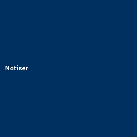
EU-stöd till banbrytande forskning om
implantatinfektioner
Regler vid anestesi
Anskaffning av LIA – Vems är ansvaret?
Kan jag gå ur min sektion om den är nedlagd men ändå
vara medlem i STF?
Notiser
Förslag kan slopa 50-kronorstandvården
Ingen våldsutsatt ska missas i vård, tandvård och
socialtjänst
34 200 unga har valt Frisktandvård i Västra Götaland
Folktandvården VGR och Stockholm upphandlar nytt
tandvårdssystem