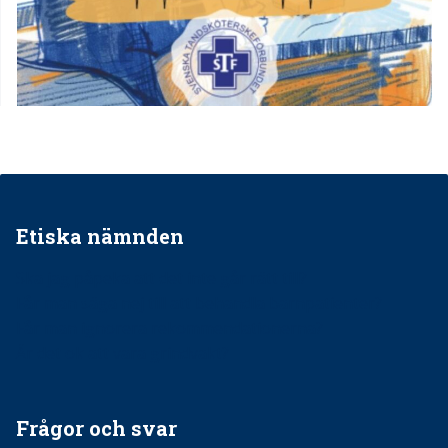
Etiska nämnden
Ska jag påpeka att det inte går rätt till?
Får man säga nej till att behandla barnpatienter?
Får man ignorera rekommendationerna?
Är det ok att vara grindvakt?
Frågor och svar