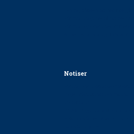
Ska jag påpeka att det inte går r
Får man säga nej till att beha
Får man ignorera rekommenda
Är det ok att vara grindvakt?
Notiser
Förslag kan slopa 50-kronors
Ingen våldsutsatt ska missas i 
socialtjänst
34 200 unga har valt Frisktand
Folktandvården VGR och Stock
tandvårdssystem