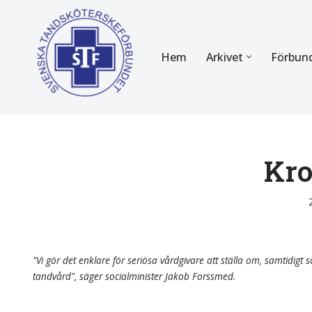
Hoppa
Hem
Arkivet
Förbun
till
innehåll
FÖR MEDLEMMAR
OM F
Almanackan
Om STF
Medlemserbjudanden
Stadgar
Kro
Certifiering
Styrels
Tidningen Tandsköterskan
Etiska r
Utbildning
Verksam
"Vi gör det enklare för seriösa vårdgivare att ställa om, samtidigt so
tandvård", säger socialminister Jakob Forssmed.
Kurser
Integrit