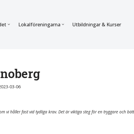
det
Lokalföreningarna
Utbildningar & Kurser
ÖRBUNDET
SEKTIONERNA
s verksamhet
Mer om förbundets sekti
Sektionen för Käkkirurgi
noberg
en
Sektionen för Ortodonti
2023-03-06
egler
Parodontologi och Endod
hetsberättelse
Sektionen för Pedodonti
m vi håller fast vid tydliga krav. Det är viktiga steg för en tryggare och bät
etspolicy
Sektionen för Protetik o
Bettfysiologi