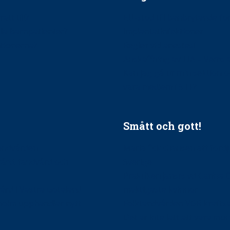
ätt till?
EU-stöd till banbrytande f
ndla barnpatienter?
implantatinfektioner
tionerna?
Regler vid anestesi
Anskaffning av LIA – Vems 
Kan jag gå ur min sektion 
vara medlem i STF?
Smått och gott!
tandvården
Maria fick chansen att fördj
vård, tandvård och
Sverige
Praktikertjänsts vd Carina 
vård i Västra Götaland
mäktigaste kvinnor
holm upphandlar nytt
Folktandvården VGR kraftsa
Det är inte lätt att vara mu