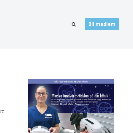
Bli medlem
LÄNKARKIV
oner
Folktandvård
Privat tandvård
Högskolor
onti
Landsting
Övrigt
tre
ch