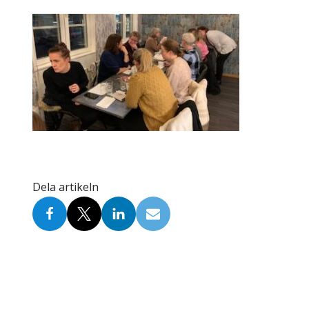
Skolinformatörer
Frågor 
Ansvarsområden
Kontakt
Tandvård mot Tobak
Annons
Sponsor
Dela artikeln