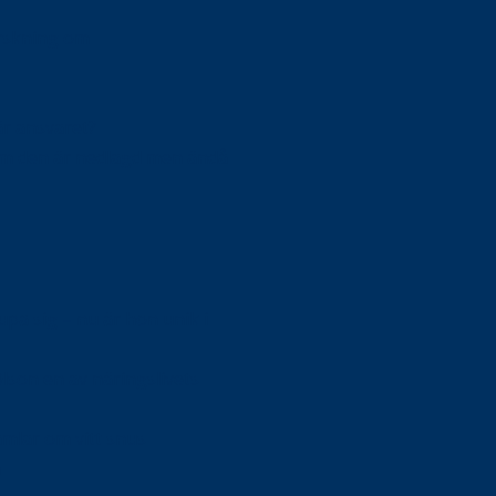
orskning om
är ansvaret?
om den är nedlagd men ändå
upa sig – nu är hon unik i
Olson en av näringslivets
mlar om vitt snus
n