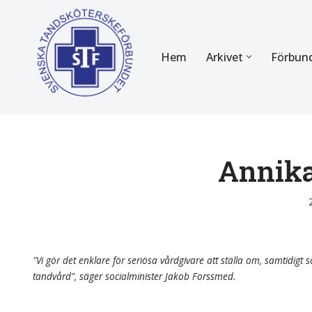
Hoppa
Hem
Arkivet
Förbun
till
innehåll
FÖR MEDLEMMAR
OM F
Almanackan
Om STF
Medlemserbjudanden
Stadgar
Annika
Certifiering
Styrels
Tidningen Tandsköterskan
Etiska r
Utbildning
Verksam
"Vi gör det enklare för seriösa vårdgivare att ställa om, samtidigt so
tandvård", säger socialminister Jakob Forssmed.
Kurser
Integrit