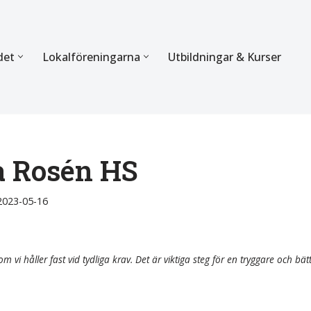
det
Lokalföreningarna
Utbildningar & Kurser
ÖRBUNDET
SEKTIONERNA
s verksamhet
Mer om förbundets sekti
Sektionen för Käkkirurgi
 Rosén HS
en
Sektionen för Ortodonti
2023-05-16
egler
Parodontologi och Endod
hetsberättelse
Sektionen för Pedodonti
m vi håller fast vid tydliga krav. Det är viktiga steg för en tryggare och bät
etspolicy
Sektionen för Protetik o
Bettfysiologi