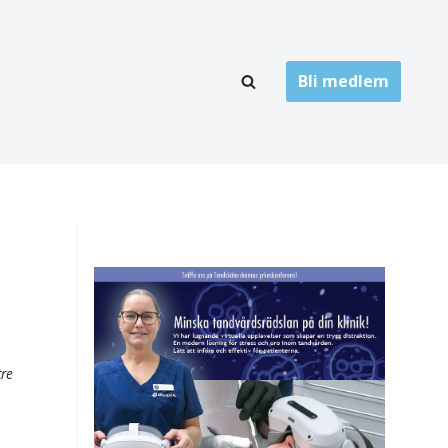
Bli medlem
LÄNKARKIV
oner
Folktandvård
Privat tandvård
Högskolor
onti
Landsting
Övrigt
tre
ch