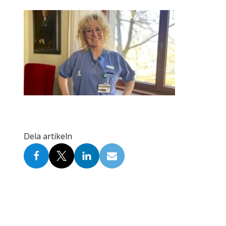
Skolinformatörer
Frågor 
Ansvarsområden
Kontakt
Tandvård mot Tobak
Annons
Sponsor
Dela artikeln