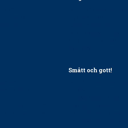
ätt till?
EU-stöd till banbrytande f
ndla barnpatienter?
implantatinfektioner
tionerna?
Regler vid anestesi
Anskaffning av LIA – Vems 
Kan jag gå ur min sektion 
vara medlem i STF?
Smått och gott!
tandvården
Maria fick chansen att fördj
vård, tandvård och
Sverige
Praktikertjänsts vd Carina 
vård i Västra Götaland
mäktigaste kvinnor
holm upphandlar nytt
Folktandvården VGR kraftsa
Det är inte lätt att vara mu