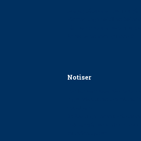
Ska jag påpeka att det inte går r
Får man säga nej till att beha
Får man ignorera rekommenda
Är det ok att vara grindvakt?
Notiser
Förslag kan slopa 50-kronors
Ingen våldsutsatt ska missas i 
socialtjänst
34 200 unga har valt Frisktand
Folktandvården VGR och Stock
tandvårdssystem