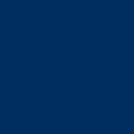
orskning om
är ansvaret?
om den är nedlagd men ändå
upa sig – nu är hon unik i
Olson en av näringslivets
mlar om vitt snus
n