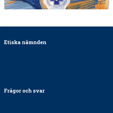
Etiska nämnden
Ska jag påpeka att det inte går rätt till?
Får man säga nej till att behandla barnpatienter?
Får man ignorera rekommendationerna?
Är det ok att vara grindvakt?
Frågor och svar
EU-stöd till banbrytande forskning om
implantatinfektioner