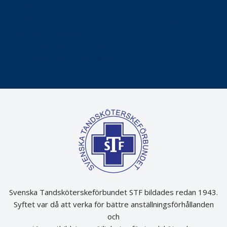
Sverige
Praktikertjänsts vd Carina Olson en av näringslivets
mäktigaste kvinnor
Folktandvården VGR kraftsamlar om vitt snus
Det är inte lätt att vara mun
Svenska Tandsköterskeförbundet STF bildades redan 1943.
Syftet var då att verka för bättre anställningsförhållanden
och