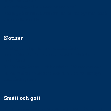
Regler vid anestesi
Anskaffning av LIA – Vems är ansvaret?
Kan jag gå ur min sektion om den är nedlagd men ändå
vara medlem i STF?
Notiser
Förslag kan slopa 50-kronorstandvården
Ingen våldsutsatt ska missas i vård, tandvård och
socialtjänst
34 200 unga har valt Frisktandvård i Västra Götaland
Folktandvården VGR och Stockholm upphandlar nytt
tandvårdssystem
Smått och gott!
Maria fick chansen att fördjupa sig – nu är hon unik i