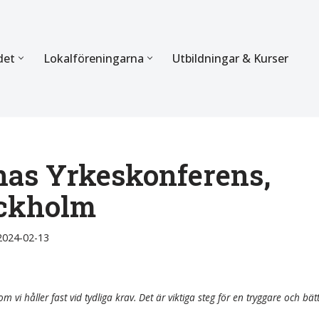
det
Lokalföreningarna
Utbildningar & Kurser
ÖRBUNDET
SEKTIONERNA
s verksamhet
Mer om förbundets sekti
Sektionen för Käkkirurgi
nas Yrkeskonferens,
ckholm
en
Sektionen för Ortodonti
egler
Parodontologi och Endod
2024-02-13
hetsberättelse
Sektionen för Pedodonti
etspolicy
Sektionen för Protetik o
m vi håller fast vid tydliga krav. Det är viktiga steg för en tryggare och bät
Bettfysiologi