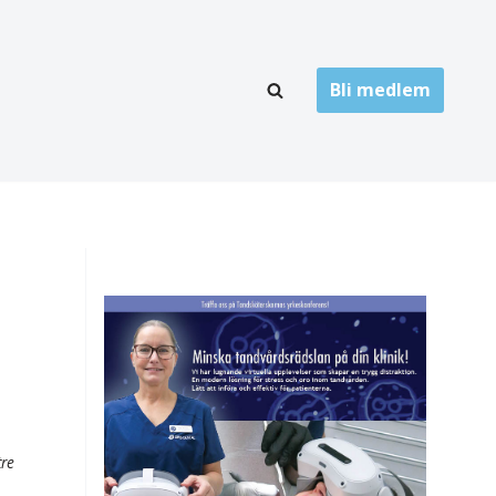
Bli medlem
LÄNKARKIV
oner
Folktandvård
Privat tandvård
Högskolor
onti
Landsting
Övrigt
ch
tre