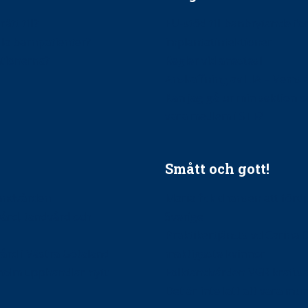
ätt till?
EU-stöd till banbrytande f
ndla barnpatienter?
implantatinfektioner
tionerna?
Regler vid anestesi
Anskaffning av LIA – Vems 
Kan jag gå ur min sektion 
vara medlem i STF?
Smått och gott!
tandvården
Maria fick chansen att fördj
vård, tandvård och
Sverige
Praktikertjänsts vd Carina 
vård i Västra Götaland
mäktigaste kvinnor
holm upphandlar nytt
Folktandvården VGR kraftsa
Det är inte lätt att vara mu