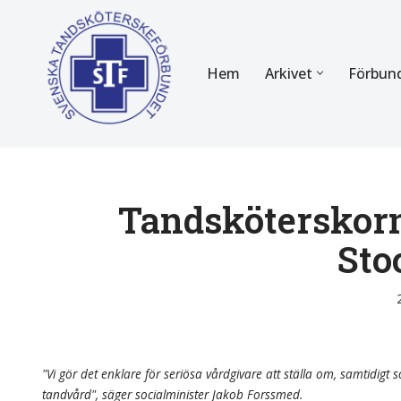
Hoppa
Hem
Arkivet
Förbun
till
innehåll
FÖR MEDLEMMAR
OM F
Almanackan
Om STF
Medlemserbjudanden
Stadgar
Tandsköterskor
Sto
Certifiering
Styrels
Tidningen Tandsköterskan
Etiska r
Utbildning
Verksam
Kurser
Integrit
"Vi gör det enklare för seriösa vårdgivare att ställa om, samtidigt so
tandvård", säger socialminister Jakob Forssmed.