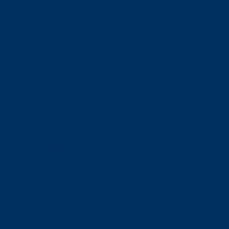
orskning om
är ansvaret?
om den är nedlagd men ändå
upa sig – nu är hon unik i
Olson en av näringslivets
mlar om vitt snus
n