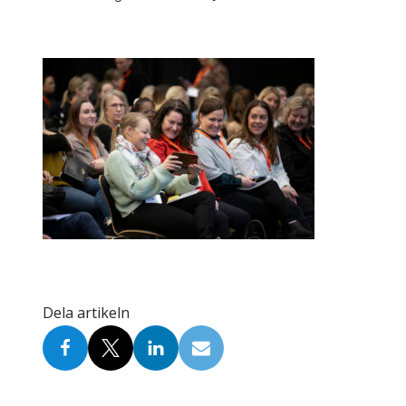
Skolinformatörer
Frågor 
Ansvarsområden
Kontakt
Tandvård mot Tobak
Annons
Sponsor
Dela artikeln