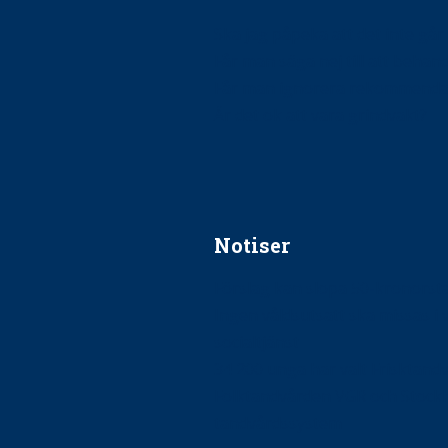
Ska jag påpeka att det inte går r
Får man säga nej till att beha
Får man ignorera rekommenda
Är det ok att vara grindvakt?
Notiser
Förslag kan slopa 50-kronors
Ingen våldsutsatt ska missas i 
socialtjänst
34 200 unga har valt Frisktand
Folktandvården VGR och Stock
tandvårdssystem