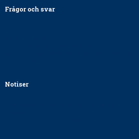
Frågor och svar
EU-stöd till banbrytande forskning om
implantatinfektioner
Regler vid anestesi
Anskaffning av LIA – Vems är ansvaret?
Kan jag gå ur min sektion om den är nedlagd men ändå
vara medlem i STF?
Notiser
Förslag kan slopa 50-kronorstandvården
Ingen våldsutsatt ska missas i vård, tandvård och
socialtjänst
34 200 unga har valt Frisktandvård i Västra Götaland
Folktandvården VGR och Stockholm upphandlar nytt
tandvårdssystem