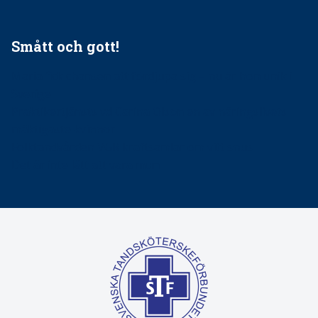
Smått och gott!
Maria fick chansen att fördjupa sig – nu är hon unik i
Sverige
Praktikertjänsts vd Carina Olson en av näringslivets
mäktigaste kvinnor
Folktandvården VGR kraftsamlar om vitt snus
Det är inte lätt att vara mun