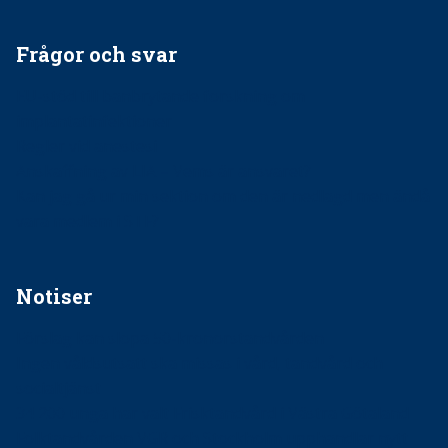
Frågor och svar
EU-stöd till banbrytande forskning om
implantatinfektioner
Regler vid anestesi
Anskaffning av LIA – Vems är ansvaret?
Kan jag gå ur min sektion om den är nedlagd men ändå
vara medlem i STF?
Notiser
Förslag kan slopa 50-kronorstandvården
Ingen våldsutsatt ska missas i vård, tandvård och
socialtjänst
34 200 unga har valt Frisktandvård i Västra Götaland
Folktandvården VGR och Stockholm upphandlar nytt