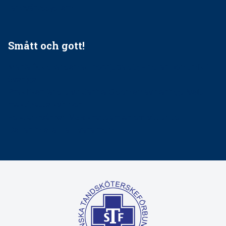
tandvårdssystem
Smått och gott!
Maria fick chansen att fördjupa sig – nu är hon unik i
Sverige
Praktikertjänsts vd Carina Olson en av näringslivets
mäktigaste kvinnor
Folktandvården VGR kraftsamlar om vitt snus
Det är inte lätt att vara mun