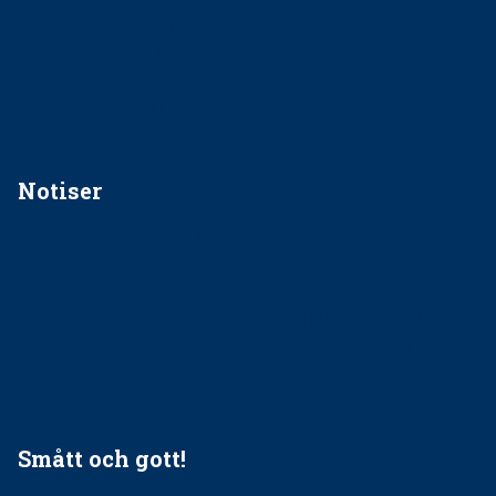
Regler vid anestesi
Anskaffning av LIA – Vems är ansvaret?
Kan jag gå ur min sektion om den är nedlagd men ändå
vara medlem i STF?
Notiser
Förslag kan slopa 50-kronorstandvården
Ingen våldsutsatt ska missas i vård, tandvård och
socialtjänst
34 200 unga har valt Frisktandvård i Västra Götaland
Folktandvården VGR och Stockholm upphandlar nytt
tandvårdssystem
Smått och gott!