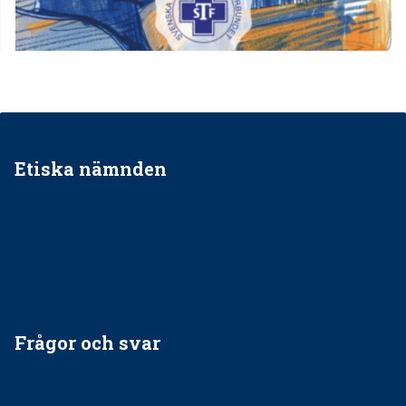
Etiska nämnden
Ska jag påpeka att det inte går rätt till?
Får man säga nej till att behandla barnpatienter?
Får man ignorera rekommendationerna?
Är det ok att vara grindvakt?
Frågor och svar
EU-stöd till banbrytande forskning om
implantatinfektioner