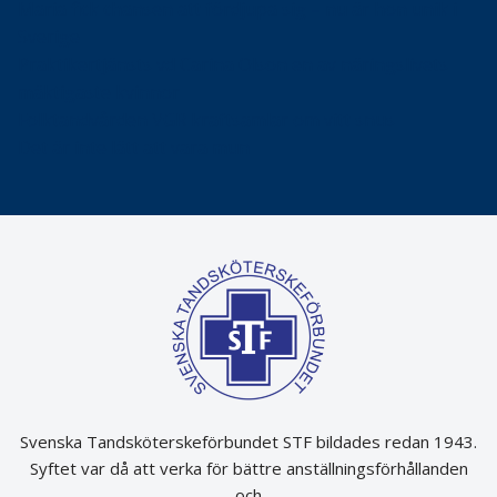
Maria fick chansen att fördjupa sig – nu är hon unik i
Sverige
Praktikertjänsts vd Carina Olson en av näringslivets
mäktigaste kvinnor
Folktandvården VGR kraftsamlar om vitt snus
Det är inte lätt att vara mun
Svenska Tandsköterskeförbundet STF bildades redan 1943.
Syftet var då att verka för bättre anställningsförhållanden
och