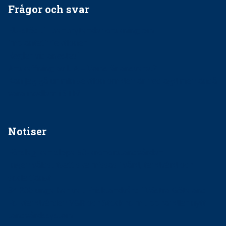
Frågor och svar
EU-stöd till banbrytande forskning om
implantatinfektioner
Regler vid anestesi
Anskaffning av LIA – Vems är ansvaret?
Kan jag gå ur min sektion om den är nedlagd men ändå
vara medlem i STF?
Notiser
Förslag kan slopa 50-kronorstandvården
Ingen våldsutsatt ska missas i vård, tandvård och
socialtjänst
34 200 unga har valt Frisktandvård i Västra Götaland
Folktandvården VGR och Stockholm upphandlar nytt
tandvårdssystem