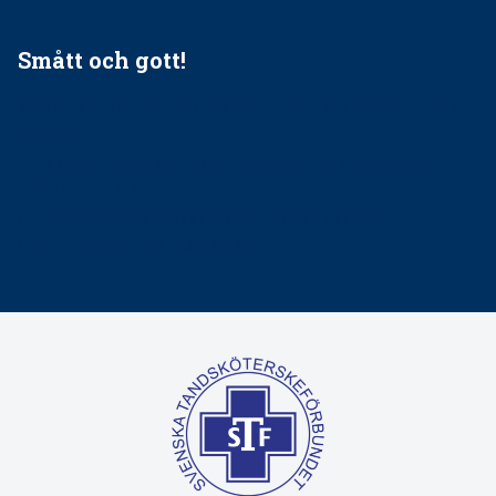
Smått och gott!
Maria fick chansen att fördjupa sig – nu är hon unik i
Sverige
Praktikertjänsts vd Carina Olson en av näringslivets
mäktigaste kvinnor
Folktandvården VGR kraftsamlar om vitt snus
Det är inte lätt att vara mun