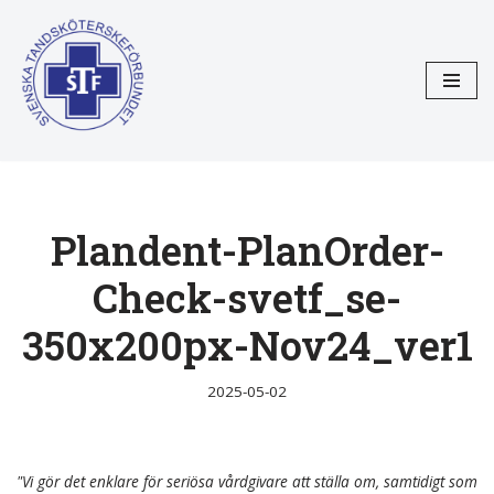
Hoppa
till
innehåll
Plandent-PlanOrder-
Check-svetf_se-
350x200px-Nov24_ver1
2025-05-02
"Vi gör det enklare för seriösa vårdgivare att ställa om, samtidigt som