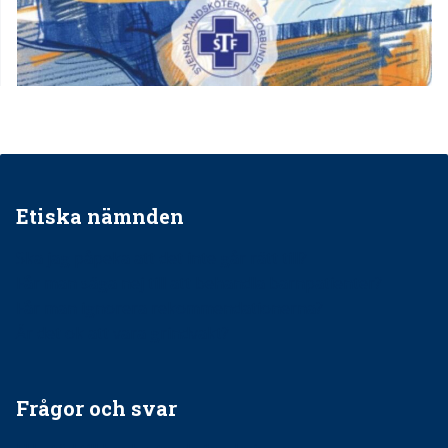
Etiska nämnden
Ska jag påpeka att det inte går rätt till?
Får man säga nej till att behandla barnpatienter?
Får man ignorera rekommendationerna?
Är det ok att vara grindvakt?
Frågor och svar