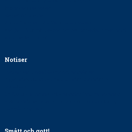
EU-stöd till banbrytande forskning om
implantatinfektioner
Regler vid anestesi
Anskaffning av LIA – Vems är ansvaret?
Kan jag gå ur min sektion om den är nedlagd men ändå
vara medlem i STF?
Notiser
Förslag kan slopa 50-kronorstandvården
Ingen våldsutsatt ska missas i vård, tandvård och
socialtjänst
34 200 unga har valt Frisktandvård i Västra Götaland
Folktandvården VGR och Stockholm upphandlar nytt
tandvårdssystem
Smått och gott!