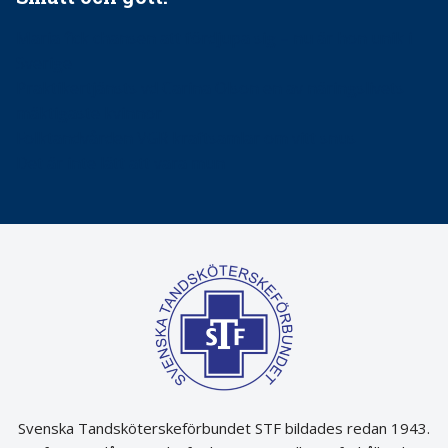
Maria fick chansen att fördjupa sig – nu är hon unik i
Sverige
Praktikertjänsts vd Carina Olson en av näringslivets
mäktigaste kvinnor
Folktandvården VGR kraftsamlar om vitt snus
Det är inte lätt att vara mun
Svenska Tandsköterskeförbundet STF bildades redan 1943.