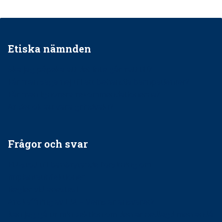
Etiska nämnden
Ska jag påpeka att det inte går rätt till?
Får man säga nej till att behandla barnpatienter?
Får man ignorera rekommendationerna?
Är det ok att vara grindvakt?
Frågor och svar
EU-stöd till banbrytande forskning om
implantatinfektioner
Regler vid anestesi
Anskaffning av LIA – Vems är ansvaret?
Kan jag gå ur min sektion om den är nedlagd men ändå