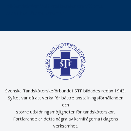
Folktandvården VGR kraftsamlar om vitt snus
Det är inte lätt att vara mun
Svenska Tandsköterskeförbundet STF bildades redan 1943.
Syftet var då att verka för bättre anställningsförhållanden
och
större utbildningsmöjligheter för tandsköterskor.
Fortfarande är detta några av kärnfrågorna i dagens
verksamhet.