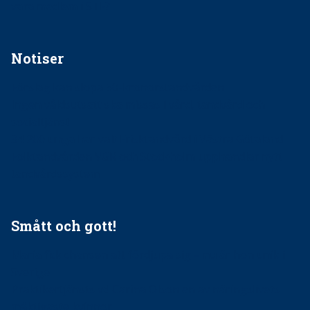
vara medlem i STF?
Notiser
Förslag kan slopa 50-kronorstandvården
Ingen våldsutsatt ska missas i vård, tandvård och
socialtjänst
34 200 unga har valt Frisktandvård i Västra Götaland
Folktandvården VGR och Stockholm upphandlar nytt
tandvårdssystem
Smått och gott!
Maria fick chansen att fördjupa sig – nu är hon unik i
Sverige
Praktikertjänsts vd Carina Olson en av näringslivets
mäktigaste kvinnor