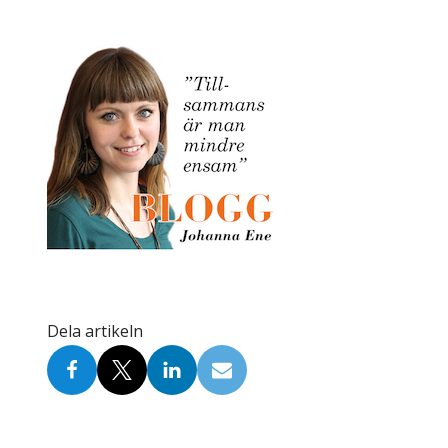
Skolinformatörer
Frågor 
Ansvarsområden
Kontakt
Tandvård mot Tobak
Annons
Sponsor
Dela artikeln