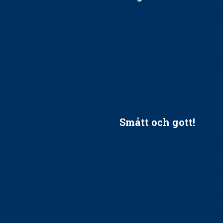
ätt till?
EU-stöd till banbrytande f
ndla barnpatienter?
implantatinfektioner
tionerna?
Regler vid anestesi
Anskaffning av LIA – Vems 
Kan jag gå ur min sektion 
vara medlem i STF?
Smått och gott!
tandvården
Maria fick chansen att fördj
vård, tandvård och
Sverige
Praktikertjänsts vd Carina 
vård i Västra Götaland
mäktigaste kvinnor
holm upphandlar nytt
Folktandvården VGR kraftsa
Det är inte lätt att vara mu