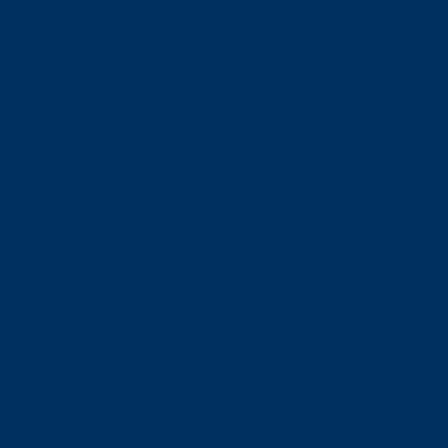
orskning om
är ansvaret?
om den är nedlagd men ändå
upa sig – nu är hon unik i
Olson en av näringslivets
mlar om vitt snus
n