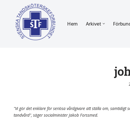
Hoppa
Hem
Arkivet
Förbun
till
innehåll
FÖR MEDLEMMAR
OM F
Almanackan
Om STF
Medlemserbjudanden
Stadgar
jo
Certifiering
Styrels
Tidningen Tandsköterskan
Etiska r
Utbildning
Verksam
"Vi gör det enklare för seriösa vårdgivare att ställa om, samtidigt so
tandvård", säger socialminister Jakob Forssmed.
Kurser
Integrit