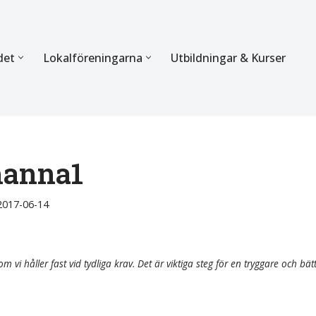
det
Lokalföreningarna
Utbildningar & Kurser
ÖRBUNDET
SEKTIONERNA
s verksamhet
Mer om förbundets sekti
Sektionen för Käkkirurgi
hanna1
en
Sektionen för Ortodonti
2017-06-14
egler
Parodontologi och Endod
hetsberättelse
Sektionen för Pedodonti
m vi håller fast vid tydliga krav. Det är viktiga steg för en tryggare och bät
etspolicy
Sektionen för Protetik o
Bettfysiologi