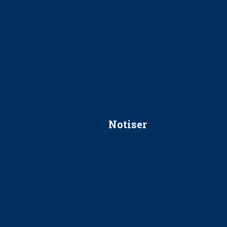
Ska jag påpeka att det inte går r
Får man säga nej till att beha
Får man ignorera rekommenda
Är det ok att vara grindvakt?
Notiser
Förslag kan slopa 50-kronors
Ingen våldsutsatt ska missas i 
socialtjänst
34 200 unga har valt Frisktand
Folktandvården VGR och Stock
tandvårdssystem