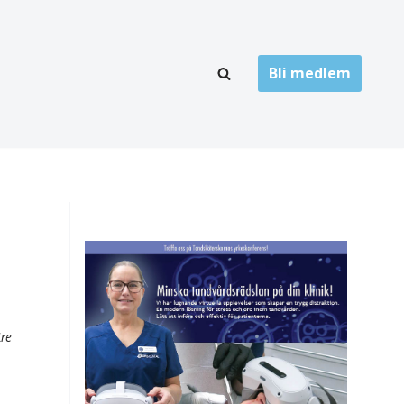
Bli medlem
LÄNKARKIV
oner
Folktandvård
Privat tandvård
Högskolor
onti
Landsting
Övrigt
tre
ch