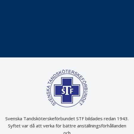
Maria fick chansen att fördjupa sig – nu är hon unik i
Sverige
Praktikertjänsts vd Carina Olson en av näringslivets
mäktigaste kvinnor
Folktandvården VGR kraftsamlar om vitt snus
Det är inte lätt att vara mun
Svenska Tandsköterskeförbundet STF bildades redan 1943.
Syftet var då att verka för bättre anställningsförhållanden
och