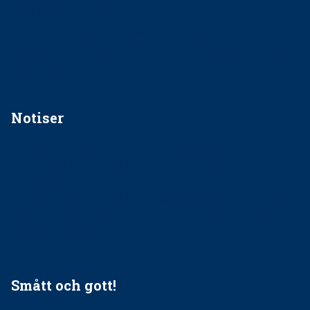
Regler vid anestesi
Anskaffning av LIA – Vems är ansvaret?
Kan jag gå ur min sektion om den är nedlagd men ändå
vara medlem i STF?
Notiser
Förslag kan slopa 50-kronorstandvården
Ingen våldsutsatt ska missas i vård, tandvård och
socialtjänst
34 200 unga har valt Frisktandvård i Västra Götaland
Folktandvården VGR och Stockholm upphandlar nytt
tandvårdssystem
Smått och gott!