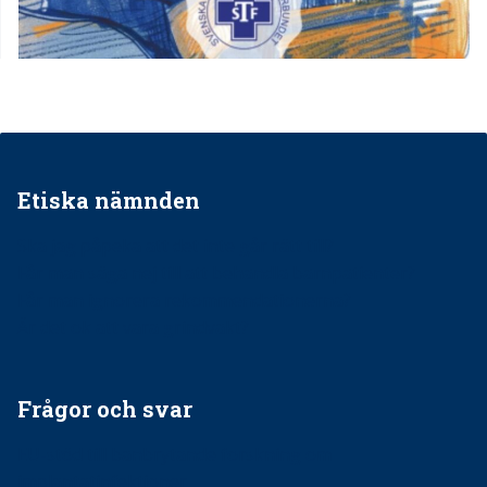
Etiska nämnden
Ska jag påpeka att det inte går rätt till?
Får man säga nej till att behandla barnpatienter?
Får man ignorera rekommendationerna?
Är det ok att vara grindvakt?
Frågor och svar
EU-stöd till banbrytande forskning om
implantatinfektioner