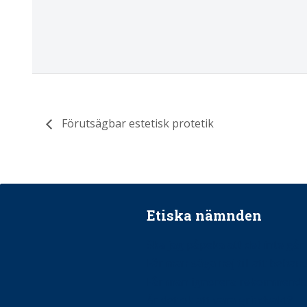
Förutsägbar estetisk protetik
Etiska nämnden
Ska jag påpeka att det inte går r
Får man säga nej till att beha
Får man ignorera rekommenda
Är det ok att vara grindvakt?