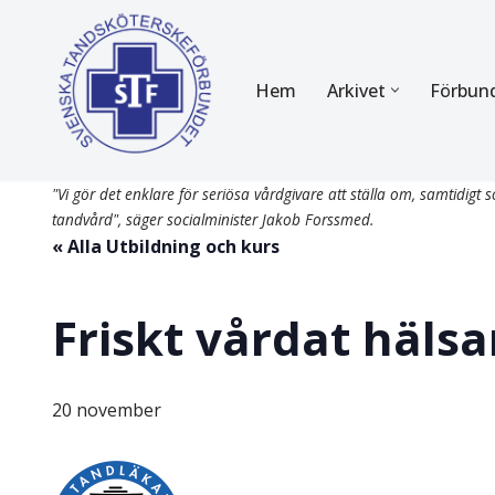
Hoppa
Hem
Arkivet
Förbun
till
innehåll
FÖR MEDLEMMAR
OM F
"Vi gör det enklare för seriösa vårdgivare att ställa om, samtidigt so
Almanackan
Om STF
tandvård", säger socialminister Jakob Forssmed.
« Alla Utbildning och kurs
Medlemserbjudanden
Stadgar
Certifiering
Styrels
Friskt vårdat häls
Tidningen Tandsköterskan
Etiska r
Utbildning
Verksam
20 november
Kurser
Integrit