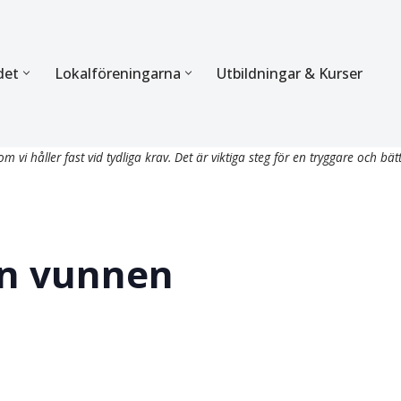
det
Lokalföreningarna
Utbildningar & Kurser
ÖRBUNDET
SEKTIONERNA
m vi håller fast vid tydliga krav. Det är viktiga steg för en tryggare och bät
s verksamhet
Mer om förbundets sekti
Sektionen för Käkkirurgi
en
Sektionen för Ortodonti
an vunnen
egler
Parodontologi och Endod
hetsberättelse
Sektionen för Pedodonti
etspolicy
Sektionen för Protetik o
Bettfysiologi