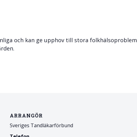
& Svar
Sektionen för OFM
a förbundet
era
anliga och kan ge upphov till stora folkhälsoproblem
er
ården.
ARRANGÖR
Sveriges Tandläkarförbund
Telefon