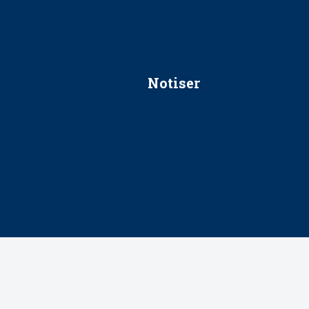
Notiser
Förslag kan slopa 50-kronors
Ingen våldsutsatt ska missas i 
socialtjänst
34 200 unga har valt Frisktand
Folktandvården VGR och Stock
tandvårdssystem