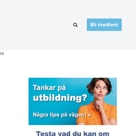
Bli medlem
LÄNKARKIV
tre
oner
Folktandvård
Privat tandvård
Högskolor
onti
Landsting
Övrigt
ch