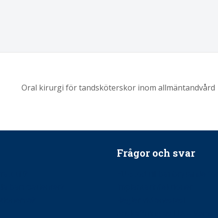
Oral kirurgi för tandsköterskor inom allmäntandvård
Frågor och svar
ätt till?
EU-stöd till banbrytande f
ndla barnpatienter?
implantatinfektioner
tionerna?
Regler vid anestesi
Anskaffning av LIA – Vems 