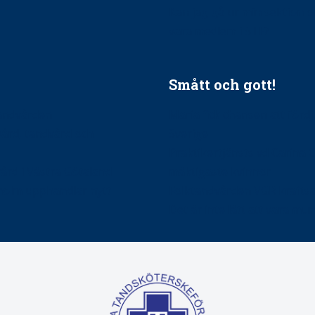
Kan jag gå ur min sektion 
vara medlem i STF?
Smått och gott!
tandvården
Maria fick chansen att fördj
vård, tandvård och
Sverige
Praktikertjänsts vd Carina 
vård i Västra Götaland
mäktigaste kvinnor
holm upphandlar nytt
Folktandvården VGR kraftsa
Det är inte lätt att vara mu