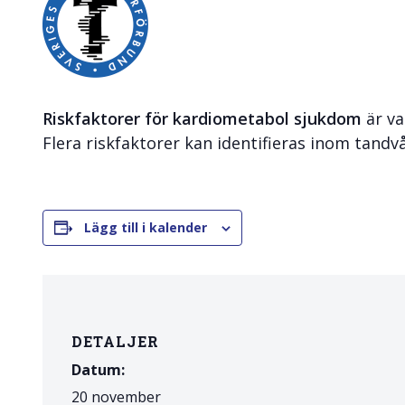
Skolinformatörer
Frågor 
Ansvarsområden
Kontakt
Tandvård mot Tobak
Annons
Riskfaktorer för kardiometabol sjukdom
är v
Sponsor
Flera riskfaktorer kan identifieras inom tandv
Lägg till i kalender
DETALJER
Datum:
20 november