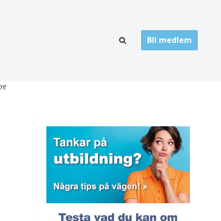
Bli medlem
LÄNKARKIV
tre
oner
Folktandvård
Privat tandvård
Högskolor
onti
Landsting
Övrigt
ch