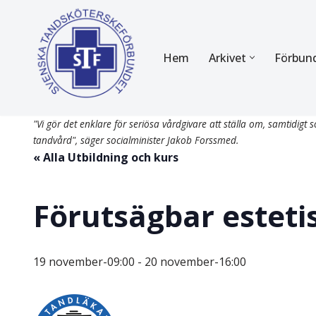
Hoppa
Hem
Arkivet
Förbun
till
innehåll
FÖR MEDLEMMAR
OM F
"Vi gör det enklare för seriösa vårdgivare att ställa om, samtidigt so
Almanackan
Om STF
tandvård", säger socialminister Jakob Forssmed.
« Alla Utbildning och kurs
Medlemserbjudanden
Stadgar
Certifiering
Styrels
Förutsägbar esteti
Tidningen Tandsköterskan
Etiska r
Utbildning
Verksam
19 november-09:00
-
20 november-16:00
Kurser
Integrit