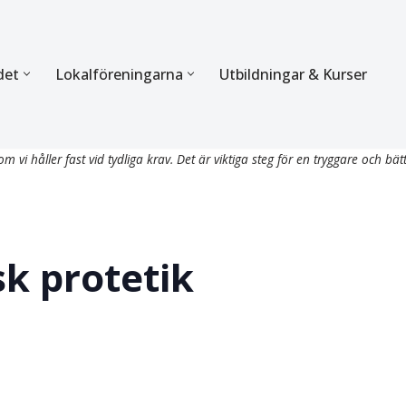
det
Lokalföreningarna
Utbildningar & Kurser
ÖRBUNDET
SEKTIONERNA
m vi håller fast vid tydliga krav. Det är viktiga steg för en tryggare och bät
s verksamhet
Mer om förbundets sekti
Sektionen för Käkkirurgi
en
Sektionen för Ortodonti
sk protetik
egler
Parodontologi och Endod
hetsberättelse
Sektionen för Pedodonti
etspolicy
Sektionen för Protetik o
Bettfysiologi