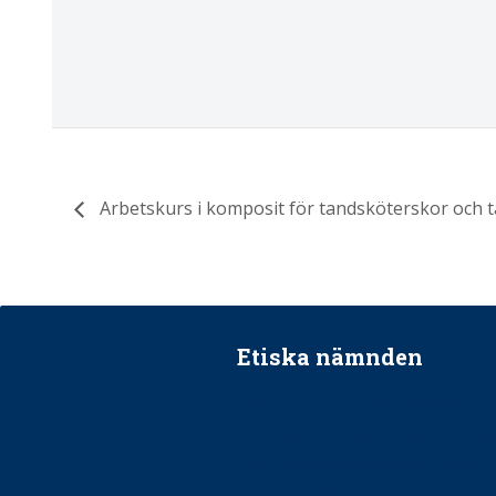
Arbetskurs i komposit för tandsköterskor och 
Etiska nämnden
Ska jag påpeka att det inte går r
Får man säga nej till att beha
Får man ignorera rekommenda
Är det ok att vara grindvakt?