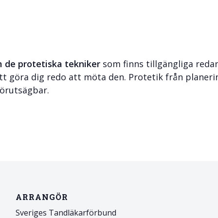
& Svar
Sektionen för OFM
a förbundet
era
 de protetiska tekniker
som finns tillgängliga reda
er
tt göra dig redo att möta den. Protetik från planeri
förutsägbar.
ARRANGÖR
Sveriges Tandläkarförbund