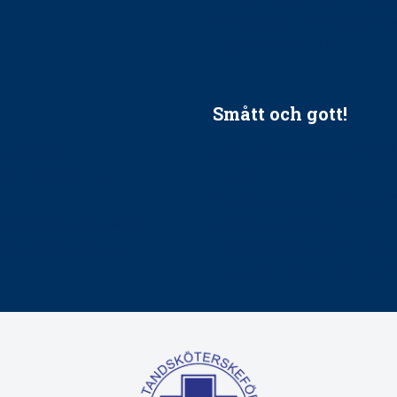
Kan jag gå ur min sektion 
vara medlem i STF?
Smått och gott!
tandvården
Maria fick chansen att fördj
vård, tandvård och
Sverige
Praktikertjänsts vd Carina 
vård i Västra Götaland
mäktigaste kvinnor
holm upphandlar nytt
Folktandvården VGR kraftsa
Det är inte lätt att vara mu