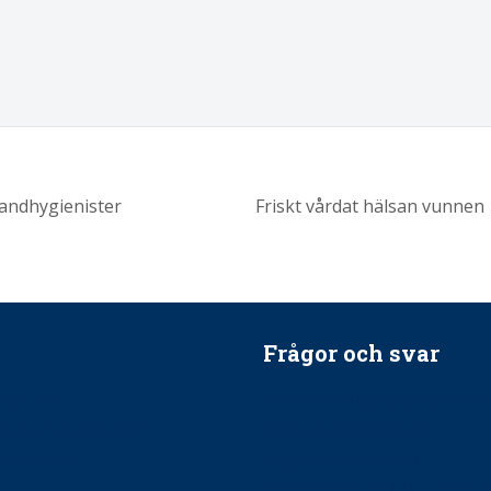
tandhygienister
Friskt vårdat hälsan vunnen
Frågor och svar
ätt till?
EU-stöd till banbrytande f
ndla barnpatienter?
implantatinfektioner
tionerna?
Regler vid anestesi
Anskaffning av LIA – Vems 