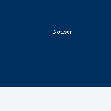
Notiser
Förslag kan slopa 50-kronors
Ingen våldsutsatt ska missas i 
socialtjänst
34 200 unga har valt Frisktand
Folktandvården VGR och Stock
tandvårdssystem