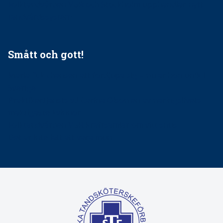
Folktandvården VGR och Stockholm upphandlar nytt
tandvårdssystem
Smått och gott!
Maria fick chansen att fördjupa sig – nu är hon unik i
Sverige
Praktikertjänsts vd Carina Olson en av näringslivets
mäktigaste kvinnor
Folktandvården VGR kraftsamlar om vitt snus
Det är inte lätt att vara mun