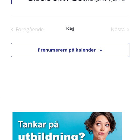
l
t
Idag
Föregående
Nästa
Utbildning och kurs
Utbildnin
Prenumerera på kalender