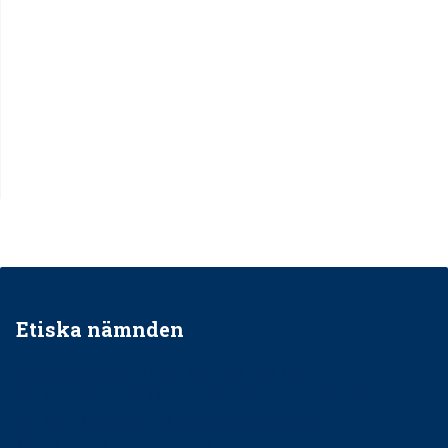
Etiska nämnden
Ska jag påpeka att det inte går rätt till?
Får man säga nej till att behandla barnpatienter?
Får man ignorera rekommendationerna?
Är det ok att vara grindvakt?