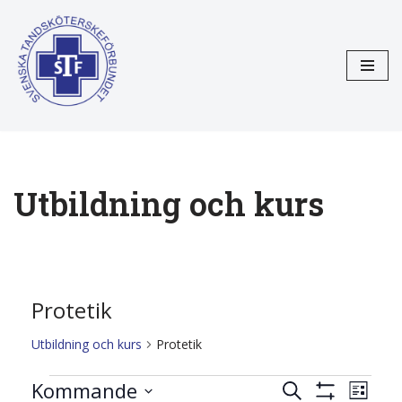
Hoppa
till
innehåll
Utbildning och kurs
Protetik
Utbildning och kurs
Protetik
Utbildnin
Kommande
Utbi
Sök
Lista