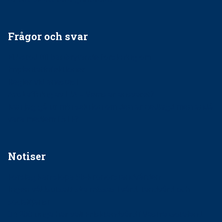
Frågor och svar
EU-stöd till banbrytande forskning om
implantatinfektioner
Regler vid anestesi
Anskaffning av LIA – Vems är ansvaret?
Kan jag gå ur min sektion om den är nedlagd men ändå
vara medlem i STF?
Notiser
Förslag kan slopa 50-kronorstandvården
Ingen våldsutsatt ska missas i vård, tandvård och
socialtjänst
34 200 unga har valt Frisktandvård i Västra Götaland