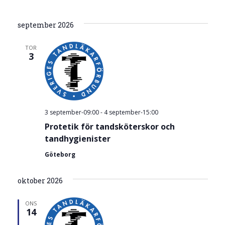
Visa
Välj
och
och
Filter
datum.
kur
september 2026
kurs
vyn
Search
TOR
3
and
Views
Navigatio
3 september-09:00
-
4 september-15:00
Protetik för tandsköterskor och
tandhygienister
Göteborg
oktober 2026
ONS
14