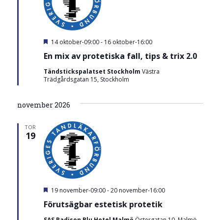
U
14 oktober-09:00
-
16 oktober-16:00
t
En mix av protetiska fall, tips & trix 2.0
v
a
Tändstickspalatset Stockholm
Västra
l
Trädgårdsgatan 15, Stockholm
t
november 2026
TOR
19
U
19 november-09:00
-
20 november-16:00
t
Förutsägbar estetisk protetik
v
a
SAS Radison Blu Hotel Malmö
Östergatan 10, Malmö