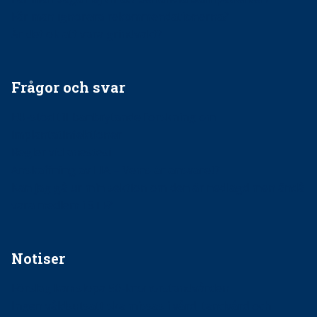
Får man ignorera rekommendationerna?
Är det ok att vara grindvakt?
Frågor och svar
EU-stöd till banbrytande forskning om
implantatinfektioner
Regler vid anestesi
Anskaffning av LIA – Vems är ansvaret?
Kan jag gå ur min sektion om den är nedlagd men ändå
vara medlem i STF?
Notiser
Förslag kan slopa 50-kronorstandvården
Ingen våldsutsatt ska missas i vård, tandvård och