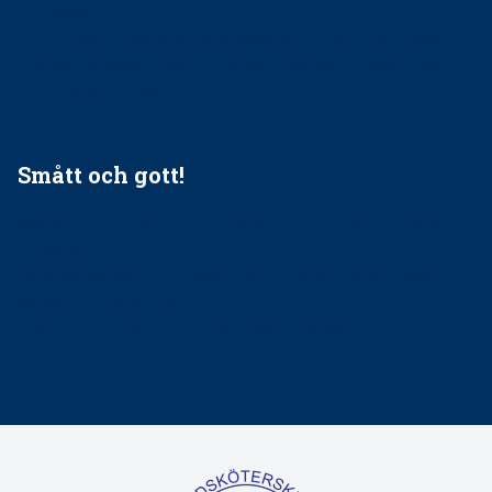
socialtjänst
34 200 unga har valt Frisktandvård i Västra Götaland
Folktandvården VGR och Stockholm upphandlar nytt
tandvårdssystem
Smått och gott!
Maria fick chansen att fördjupa sig – nu är hon unik i
Sverige
Praktikertjänsts vd Carina Olson en av näringslivets
mäktigaste kvinnor
Folktandvården VGR kraftsamlar om vitt snus
Det är inte lätt att vara mun