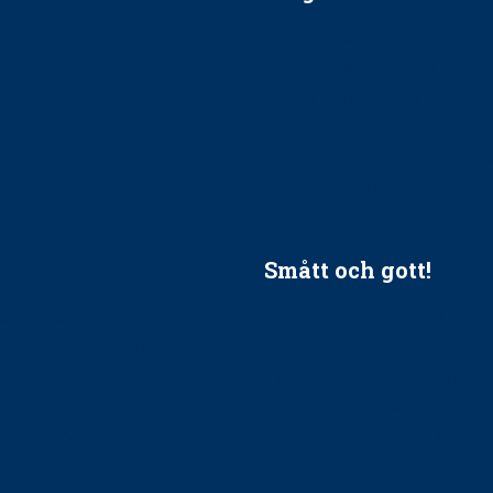
ätt till?
EU-stöd till banbrytande f
ndla barnpatienter?
implantatinfektioner
tionerna?
Regler vid anestesi
Anskaffning av LIA – Vems 
Kan jag gå ur min sektion 
vara medlem i STF?
Smått och gott!
tandvården
Maria fick chansen att fördj
vård, tandvård och
Sverige
Praktikertjänsts vd Carina 
vård i Västra Götaland
mäktigaste kvinnor
holm upphandlar nytt
Folktandvården VGR kraftsa
Det är inte lätt att vara mu