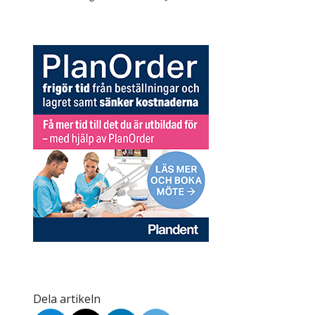
Skolinformatörer
Frågor 
Ansvarsområden
Kontakt
Tandvård mot Tobak
Annons
Sponsor
Dela artikeln