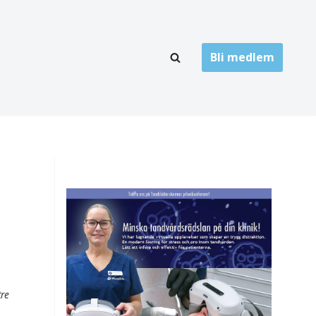
Bli medlem
LÄNKARKIV
oner
Folktandvård
Privat tandvård
Högskolor
onti
Landsting
Övrigt
ch
tre