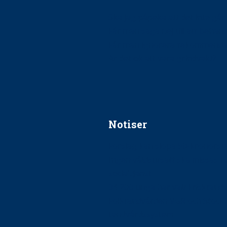
Ska jag påpeka att det inte går r
Får man säga nej till att beha
Får man ignorera rekommenda
Är det ok att vara grindvakt?
Notiser
Förslag kan slopa 50-kronors
Ingen våldsutsatt ska missas i 
socialtjänst
34 200 unga har valt Frisktand
Folktandvården VGR och Stock
tandvårdssystem