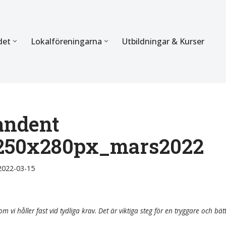
det
Lokalföreningarna
Utbildningar & Kurser
ÖRBUNDET
SEKTIONERNA
s verksamhet
Mer om förbundets sekti
Sektionen för Käkkirurgi
andent
_250x280px_mars2022
en
Sektionen för Ortodonti
egler
Parodontologi och Endod
2022-03-15
hetsberättelse
Sektionen för Pedodonti
etspolicy
Sektionen för Protetik o
m vi håller fast vid tydliga krav. Det är viktiga steg för en tryggare och bät
Bettfysiologi