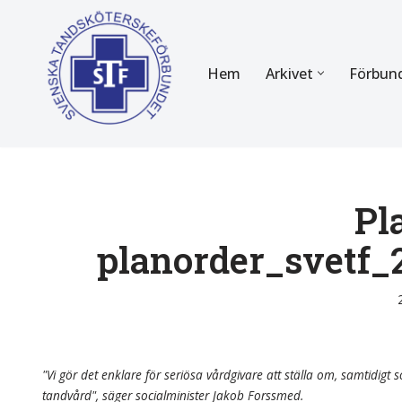
Hoppa
Hem
Arkivet
Förbun
till
innehåll
FÖR MEDLEMMAR
OM F
Almanackan
Om STF
Medlemserbjudanden
Stadgar
Pl
planorder_svetf
Certifiering
Styrels
Tidningen Tandsköterskan
Etiska r
Utbildning
Verksam
Kurser
Integrit
"Vi gör det enklare för seriösa vårdgivare att ställa om, samtidigt so
tandvård", säger socialminister Jakob Forssmed.