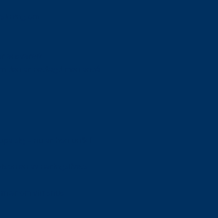
orskning om
är ansvaret?
om den är nedlagd men ändå
upa sig – nu är hon unik i
Olson en av näringslivets
mlar om vitt snus
n