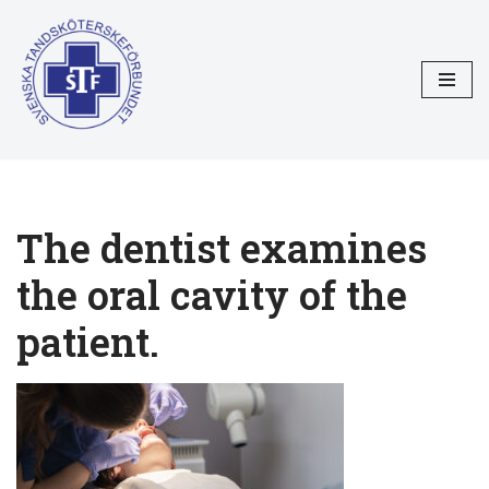
Hoppa
till
innehåll
The dentist examines
the oral cavity of the
patient.