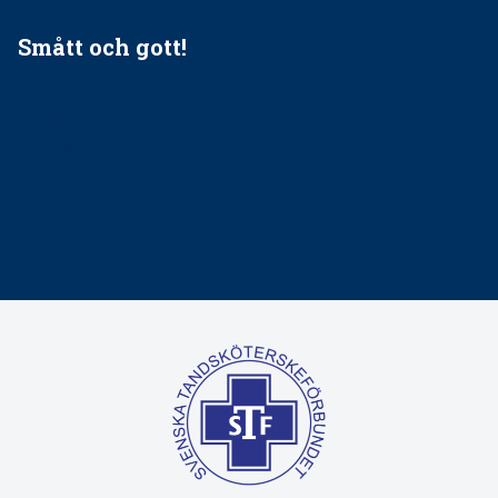
Smått och gott!
Maria fick chansen att fördjupa sig – nu är hon unik i
Sverige
Praktikertjänsts vd Carina Olson en av näringslivets
mäktigaste kvinnor
Folktandvården VGR kraftsamlar om vitt snus
Det är inte lätt att vara mun