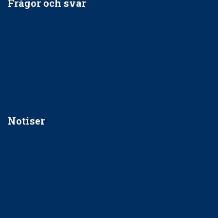
Frågor och svar
EU-stöd till banbrytande forskning om
implantatinfektioner
Regler vid anestesi
Anskaffning av LIA – Vems är ansvaret?
Kan jag gå ur min sektion om den är nedlagd men ändå
vara medlem i STF?
Notiser
Förslag kan slopa 50-kronorstandvården
Ingen våldsutsatt ska missas i vård, tandvård och
socialtjänst
34 200 unga har valt Frisktandvård i Västra Götaland
Folktandvården VGR och Stockholm upphandlar nytt
tandvårdssystem