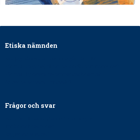
Etiska nämnden
Ska jag påpeka att det inte går rätt till?
Får man säga nej till att behandla barnpatienter?
Får man ignorera rekommendationerna?
Är det ok att vara grindvakt?
Frågor och svar
EU-stöd till banbrytande forskning om
implantatinfektioner
Regler vid anestesi