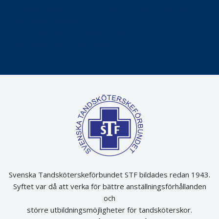
Praktikertjänsts vd Carina Olson en av näringslivets
mäktigaste kvinnor
Folktandvården VGR kraftsamlar om vitt snus
Det är inte lätt att vara mun
Svenska Tandsköterskeförbundet STF bildades redan 1943.
Syftet var då att verka för bättre anställningsförhållanden
och
större utbildningsmöjligheter för tandsköterskor.