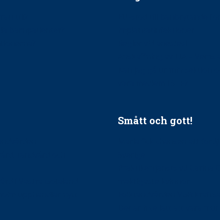
ätt till?
EU-stöd till banbrytande f
ndla barnpatienter?
implantatinfektioner
tionerna?
Regler vid anestesi
Anskaffning av LIA – Vems 
Kan jag gå ur min sektion 
vara medlem i STF?
Smått och gott!
tandvården
Maria fick chansen att fördj
vård, tandvård och
Sverige
Praktikertjänsts vd Carina 
vård i Västra Götaland
mäktigaste kvinnor
holm upphandlar nytt
Folktandvården VGR kraftsa
Det är inte lätt att vara mu