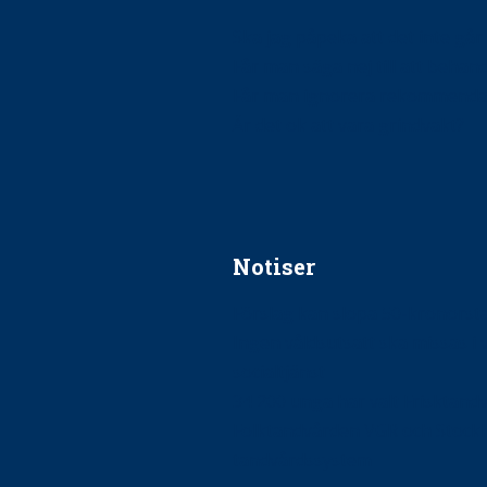
Ska jag påpeka att det inte går r
Får man säga nej till att beha
Får man ignorera rekommenda
Är det ok att vara grindvakt?
Notiser
Förslag kan slopa 50-kronors
Ingen våldsutsatt ska missas i 
socialtjänst
34 200 unga har valt Frisktand
Folktandvården VGR och Stock
tandvårdssystem