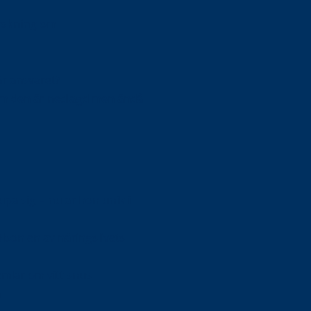
orskning om
är ansvaret?
om den är nedlagd men ändå
upa sig – nu är hon unik i
Olson en av näringslivets
mlar om vitt snus
n