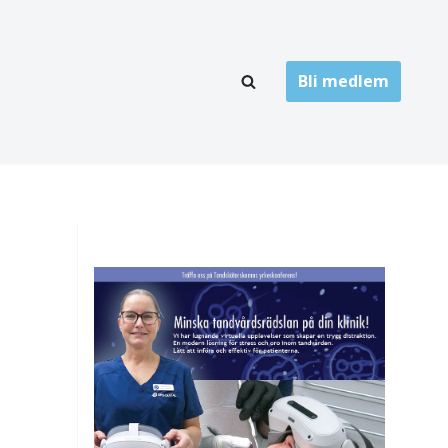
Bli medlem
LÄNKARKIV
oner
Folktandvård
Privat tandvård
Högskolor
onti
Landsting
Övrigt
ch