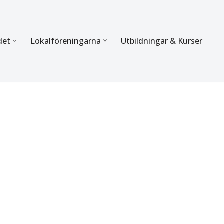
det
Lokalföreningarna
Utbildningar & Kurser
ÖRBUNDET
SEKTIONERNA
s verksamhet
Mer om förbundets sekti
Sektionen för Käkkirurgi
en
Sektionen för Ortodonti
egler
Parodontologi och Endod
hetsberättelse
Sektionen för Pedodonti
etspolicy
Sektionen för Protetik o
Bettfysiologi