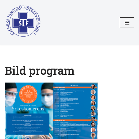
Hoppa
till
innehåll
Bild program