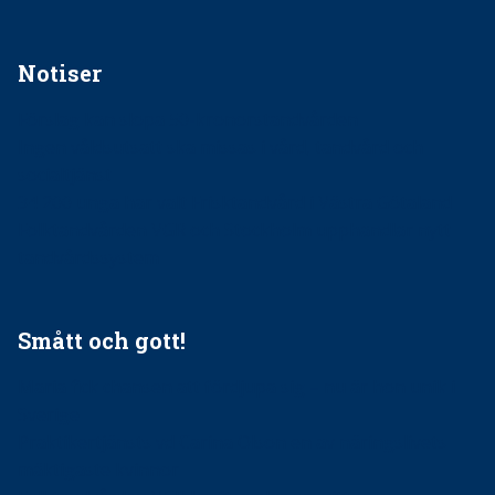
Notiser
Förslag kan slopa 50-kronorstandvården
Ingen våldsutsatt ska missas i vård, tandvård och
socialtjänst
34 200 unga har valt Frisktandvård i Västra Götaland
Folktandvården VGR och Stockholm upphandlar nytt
tandvårdssystem
Smått och gott!
Maria fick chansen att fördjupa sig – nu är hon unik i
Sverige
Praktikertjänsts vd Carina Olson en av näringslivets
mäktigaste kvinnor