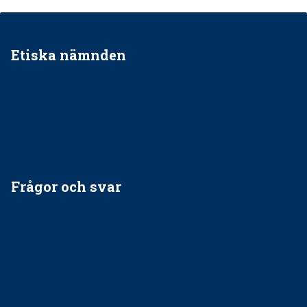
Etiska nämnden
Ska jag påpeka att det inte går rätt till?
Får man säga nej till att behandla barnpatienter?
Får man ignorera rekommendationerna?
Är det ok att vara grindvakt?
Frågor och svar
EU-stöd till banbrytande forskning om
implantatinfektioner
Regler vid anestesi
Anskaffning av LIA – Vems är ansvaret?
Kan jag gå ur min sektion om den är nedlagd men ändå
vara medlem i STF?