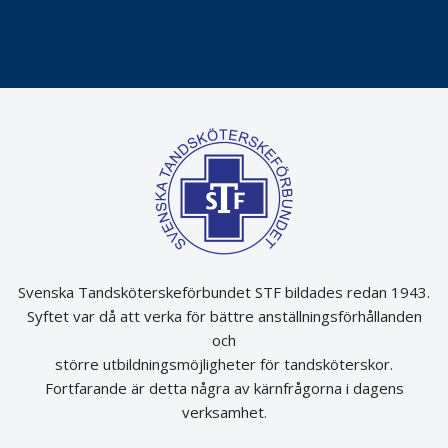
Folktandvården VGR kraftsamlar om vitt snus
Det är inte lätt att vara mun
Svenska Tandsköterskeförbundet STF bildades redan 1943.
Syftet var då att verka för bättre anställningsförhållanden
och
större utbildningsmöjligheter för tandsköterskor.
Fortfarande är detta några av kärnfrågorna i dagens
verksamhet.