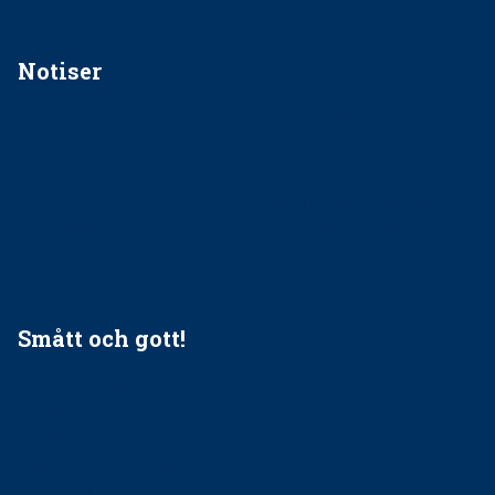
Notiser
Förslag kan slopa 50-kronorstandvården
Ingen våldsutsatt ska missas i vård, tandvård och
socialtjänst
34 200 unga har valt Frisktandvård i Västra Götaland
Folktandvården VGR och Stockholm upphandlar nytt
tandvårdssystem
Smått och gott!
Maria fick chansen att fördjupa sig – nu är hon unik i
Sverige
Praktikertjänsts vd Carina Olson en av näringslivets
mäktigaste kvinnor