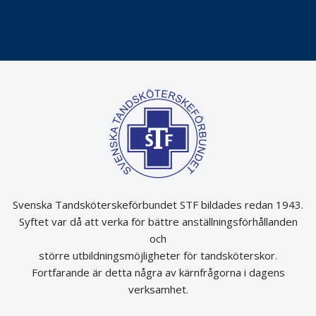
Folktandvården VGR kraftsamlar om vitt snus
Det är inte lätt att vara mun
Svenska Tandsköterskeförbundet STF bildades redan 1943.
Syftet var då att verka för bättre anställningsförhållanden
och
större utbildningsmöjligheter för tandsköterskor.
Fortfarande är detta några av kärnfrågorna i dagens
verksamhet.