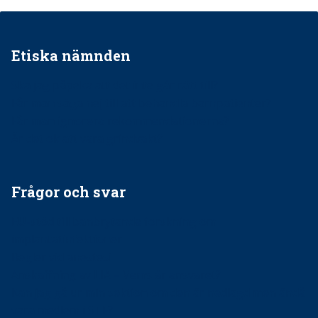
Etiska nämnden
Ska jag påpeka att det inte går rätt till?
Får man säga nej till att behandla barnpatienter?
Får man ignorera rekommendationerna?
Är det ok att vara grindvakt?
Frågor och svar
EU-stöd till banbrytande forskning om
implantatinfektioner
Regler vid anestesi
Anskaffning av LIA – Vems är ansvaret?
Kan jag gå ur min sektion om den är nedlagd men ändå
vara medlem i STF?