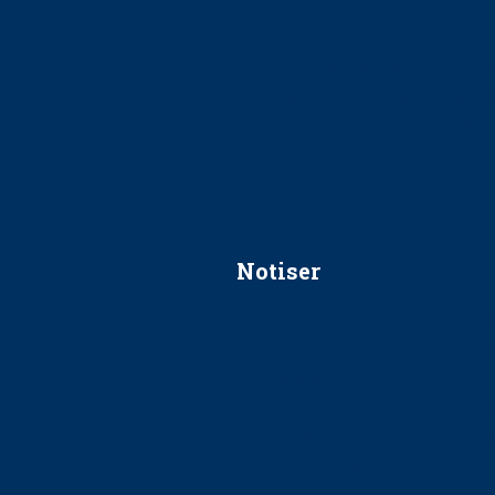
Ska jag påpeka att det inte går r
Får man säga nej till att beha
Får man ignorera rekommenda
Är det ok att vara grindvakt?
Notiser
Förslag kan slopa 50-kronors
Ingen våldsutsatt ska missas i 
socialtjänst
34 200 unga har valt Frisktand
Folktandvården VGR och Stock
tandvårdssystem