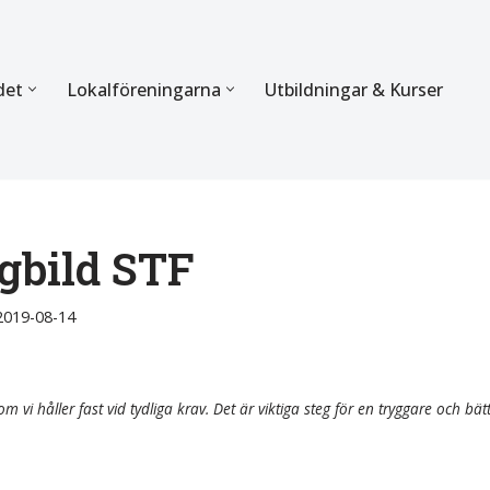
det
Lokalföreningarna
Utbildningar & Kurser
ÖRBUNDET
SEKTIONERNA
s verksamhet
Mer om förbundets sekti
Sektionen för Käkkirurgi
ngbild STF
en
Sektionen för Ortodonti
2019-08-14
egler
Parodontologi och Endod
hetsberättelse
Sektionen för Pedodonti
m vi håller fast vid tydliga krav. Det är viktiga steg för en tryggare och bät
etspolicy
Sektionen för Protetik o
Bettfysiologi