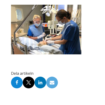
Skolinformatörer
Frågor 
Ansvarsområden
Kontakt
Tandvård mot Tobak
Annons
Sponsor
Dela artikeln