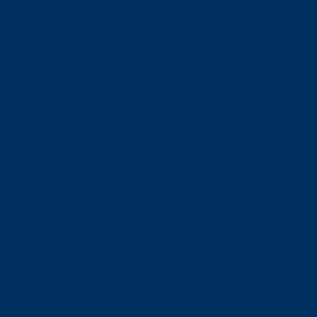
orskning om
är ansvaret?
om den är nedlagd men ändå
upa sig – nu är hon unik i
Olson en av näringslivets
mlar om vitt snus
n