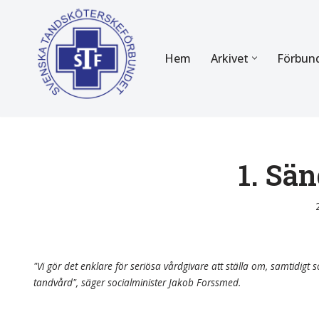
Hoppa
Hem
Arkivet
Förbun
till
innehåll
FÖR MEDLEMMAR
OM F
Almanackan
Om STF
Medlemserbjudanden
Stadgar
1. Sä
Certifiering
Styrels
Tidningen Tandsköterskan
Etiska r
Utbildning
Verksam
"Vi gör det enklare för seriösa vårdgivare att ställa om, samtidigt so
tandvård", säger socialminister Jakob Forssmed.
Kurser
Integrit