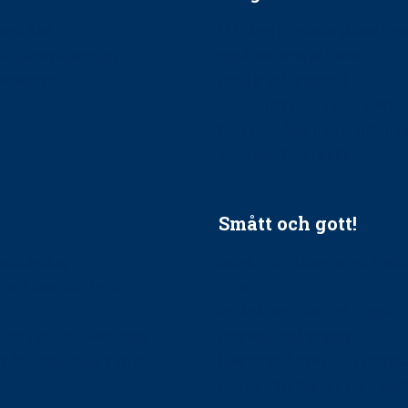
ätt till?
EU-stöd till banbrytande f
ndla barnpatienter?
implantatinfektioner
tionerna?
Regler vid anestesi
Anskaffning av LIA – Vems 
Kan jag gå ur min sektion 
vara medlem i STF?
Smått och gott!
tandvården
Maria fick chansen att fördj
vård, tandvård och
Sverige
Praktikertjänsts vd Carina 
vård i Västra Götaland
mäktigaste kvinnor
holm upphandlar nytt
Folktandvården VGR kraftsa
Det är inte lätt att vara mu