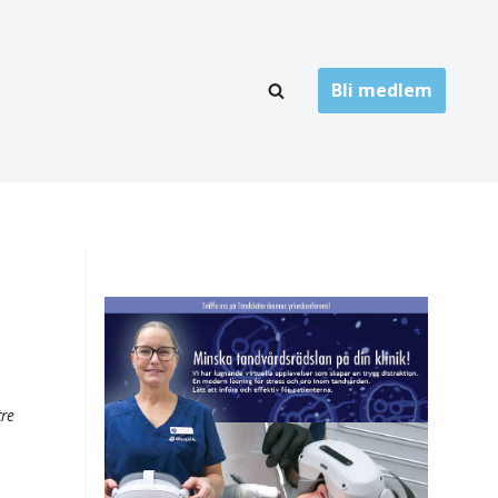
Bli medlem
LÄNKARKIV
oner
Folktandvård
Privat tandvård
Högskolor
onti
Landsting
Övrigt
tre
ch