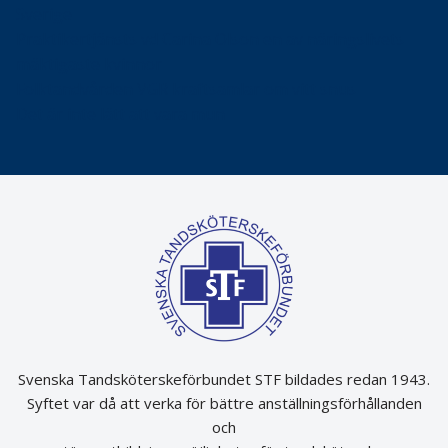
Sverige
Praktikertjänsts vd Carina Olson en av näringslivets
mäktigaste kvinnor
Folktandvården VGR kraftsamlar om vitt snus
Det är inte lätt att vara mun
Svenska Tandsköterskeförbundet STF bildades redan 1943.
Syftet var då att verka för bättre anställningsförhållanden
och