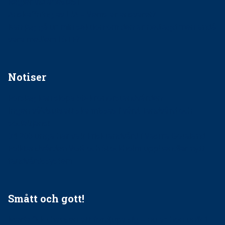
Regler vid anestesi
Anskaffning av LIA – Vems är ansvaret?
Kan jag gå ur min sektion om den är nedlagd men ändå
vara medlem i STF?
Notiser
Förslag kan slopa 50-kronorstandvården
Ingen våldsutsatt ska missas i vård, tandvård och
socialtjänst
34 200 unga har valt Frisktandvård i Västra Götaland
Folktandvården VGR och Stockholm upphandlar nytt
tandvårdssystem
Smått och gott!
Maria fick chansen att fördjupa sig – nu är hon unik i