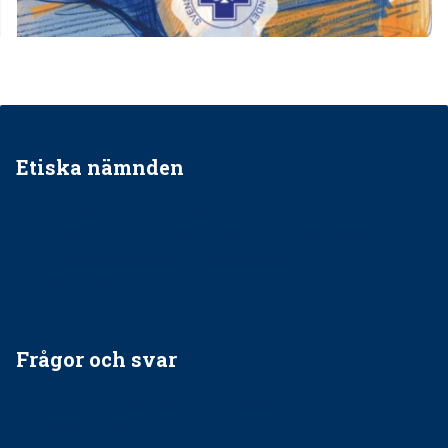
Etiska nämnden
Ska jag påpeka att det inte går rätt till?
Får man säga nej till att behandla barnpatienter?
Får man ignorera rekommendationerna?
Är det ok att vara grindvakt?
Frågor och svar
EU-stöd till banbrytande forskning om
implantatinfektioner