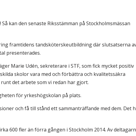
& Svar
Sektionen för OFM
a förbundet
ar! Så kan den senaste Riksstämman på Stockholmsmässan
era
er
ring framtidens tandsköterskeutbildning där slutsatserna a
al presenterades.
säger Marie Udén, sekreterare i STF, som fick mycket positiv
nskilda skolor vara med och förbättra och kvalitetssäkra
e runt det arbete som vi redan har gjort.
gheten för yrkeshögskolan på plats.
ssioner och få till stånd ett sammanträffande med dem. Det h
cirka 600 fler än förra gången i Stockholm 2014. Av deltagarn