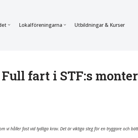
det
Lokalföreningarna
Utbildningar & Kurser
ÖRBUNDET
SEKTIONERNA
s verksamhet
Mer om förbundets sekti
Sektionen för Käkkirurgi
ull fart i STF:s monter
en
Sektionen för Ortodonti
egler
Parodontologi och Endod
hetsberättelse
Sektionen för Pedodonti
etspolicy
Sektionen för Protetik o
m vi håller fast vid tydliga krav. Det är viktiga steg för en tryggare och bät
Bettfysiologi