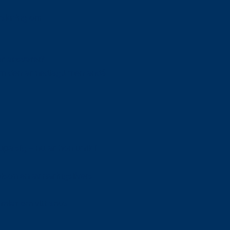
orskning om
är ansvaret?
om den är nedlagd men ändå
upa sig – nu är hon unik i
Olson en av näringslivets
mlar om vitt snus
n