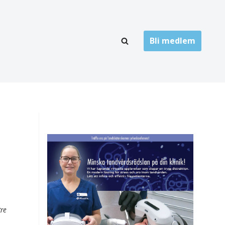
Bli medlem
LÄNKARKIV
oner
Folktandvård
Privat tandvård
Högskolor
onti
Landsting
Övrigt
ch
tre