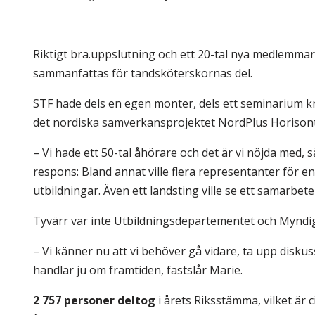
Skolinformatörer
Frågor 
Ansvarsområden
Kontakt
Riktigt bra.uppslutning och ett 20-tal nya medlemm
Tandvård mot Tobak
Annons
sammanfattas för tandsköterskornas del.
Sponsor
STF hade dels en egen monter, dels ett seminarium k
det nordiska samverkansprojektet NordPlus Horisont
– Vi hade ett 50-tal åhörare och det är vi nöjda med, 
respons: Bland annat ville flera representanter för e
utbildningar. Även ett landsting ville se ett samarbet
Tyvärr var inte Utbildningsdepartementet och Myndi
– Vi känner nu att vi behöver gå vidare, ta upp disku
handlar ju om framtiden, fastslår Marie.
2 757 personer deltog
i årets Riksstämma, vilket är 