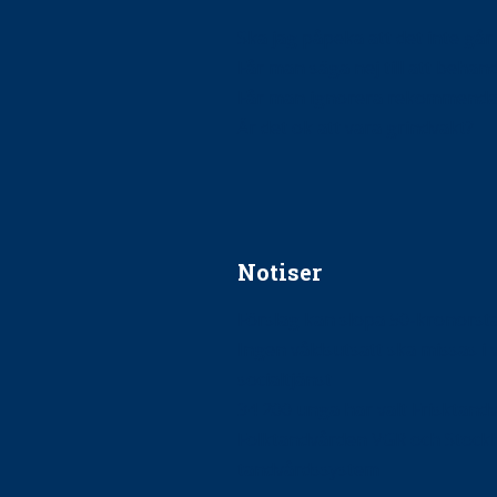
Ska jag påpeka att det inte går r
Får man säga nej till att beha
Får man ignorera rekommenda
Är det ok att vara grindvakt?
Notiser
Förslag kan slopa 50-kronors
Ingen våldsutsatt ska missas i 
socialtjänst
34 200 unga har valt Frisktand
Folktandvården VGR och Stock
tandvårdssystem