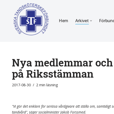
Hoppa
Hem
Arkivet
Förbun
till
innehåll
FÖR MEDLEMMAR
OM F
Almanackan
Om STF
Medlemserbjudanden
Stadgar
Nya medlemmar och F
Certifiering
Styrels
på Riksstämman
Tidningen Tandsköterskan
Etiska r
2017-08-30
2 min läsning
Utbildning
Verksam
Kurser
Integrit
"Vi gör det enklare för seriösa vårdgivare att ställa om, samtidigt so
tandvård", säger socialminister Jakob Forssmed.