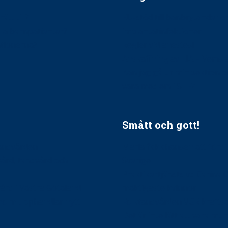
ätt till?
EU-stöd till banbrytande f
ndla barnpatienter?
implantatinfektioner
tionerna?
Regler vid anestesi
Anskaffning av LIA – Vems 
Kan jag gå ur min sektion 
vara medlem i STF?
Smått och gott!
tandvården
Maria fick chansen att fördj
vård, tandvård och
Sverige
Praktikertjänsts vd Carina 
vård i Västra Götaland
mäktigaste kvinnor
holm upphandlar nytt
Folktandvården VGR kraftsa
Det är inte lätt att vara mu