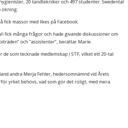
hygienister, 20 tandtekniker och 497 studenter. Swedental
n ökning.
å fick massor med likes på Facebook.
 Vi fick många frågor och hade givande diskussioner om
iträden” och ”assistenter”, berättar Marie.
 de som tecknade medlemskap i STF, vilket ett 20-tal
land andra Merja Fehler, hedersomnämnd vid Årets
rför yrket behövs, vad som gör det roligt, med mera.