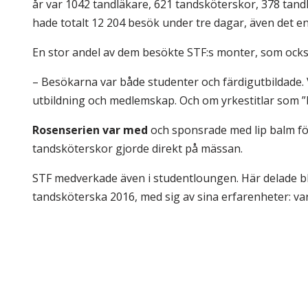
år var 1042 tandläkare, 621 tandsköterskor, 378 tand
hade totalt 12 204 besök under tre dagar, även det e
En stor andel av dem besökte STF:s monter, som ocks
– Besökarna var både studenter och färdigutbildade.
utbildning och medlemskap. Och om yrkestitlar som ”b
Rosenserien var med
och sponsrade med lip balm för
tandsköterskor gjorde direkt på mässan.
STF medverkade även i studentloungen. Här delade b
tandsköterska 2016, med sig av sina erfarenheter: va