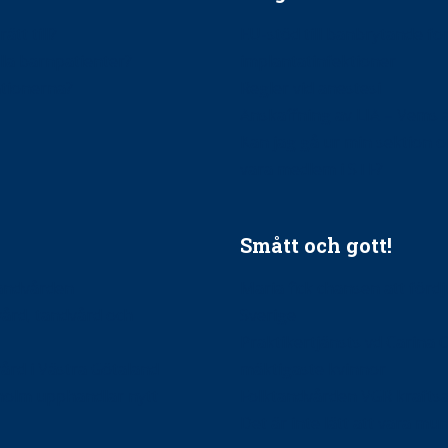
ätt till?
EU-stöd till banbrytande f
ndla barnpatienter?
implantatinfektioner
tionerna?
Regler vid anestesi
Anskaffning av LIA – Vems 
Kan jag gå ur min sektion 
vara medlem i STF?
Smått och gott!
tandvården
Maria fick chansen att fördj
vård, tandvård och
Sverige
Praktikertjänsts vd Carina 
vård i Västra Götaland
mäktigaste kvinnor
holm upphandlar nytt
Folktandvården VGR kraftsa
Det är inte lätt att vara mu