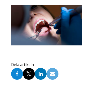
Skolinformatörer
Frågor 
Ansvarsområden
Kontakt
Tandvård mot Tobak
Annons
Sponsor
Dela artikeln