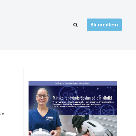
Bli medlem
LÄNKARKIV
oner
Folktandvård
Privat tandvård
Högskolor
onti
Landsting
Övrigt
tre
ch