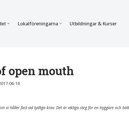
det
Lokalföreningarna
Utbildningar & Kurser
ÖRBUNDET
SEKTIONERNA
s verksamhet
Mer om förbundets sekti
Sektionen för Käkkirurgi
of open mouth
en
Sektionen för Ortodonti
2017-06-16
egler
Parodontologi och Endod
hetsberättelse
Sektionen för Pedodonti
m vi håller fast vid tydliga krav. Det är viktiga steg för en tryggare och bät
etspolicy
Sektionen för Protetik o
Bettfysiologi