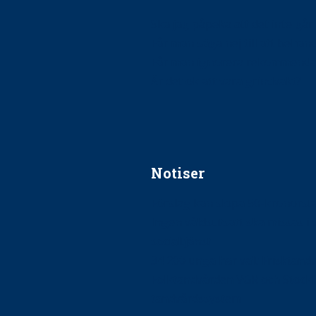
Ska jag påpeka att det inte går r
Får man säga nej till att beha
Får man ignorera rekommenda
Är det ok att vara grindvakt?
Notiser
Förslag kan slopa 50-kronors
Ingen våldsutsatt ska missas i 
socialtjänst
34 200 unga har valt Frisktand
Folktandvården VGR och Stock
tandvårdssystem