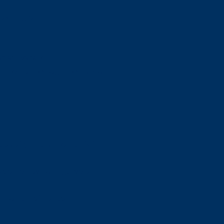
orskning om
är ansvaret?
om den är nedlagd men ändå
upa sig – nu är hon unik i
Olson en av näringslivets
mlar om vitt snus
n