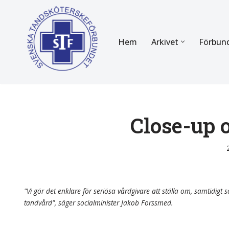
Hoppa
Hem
Arkivet
Förbun
till
innehåll
FÖR MEDLEMMAR
OM F
Almanackan
Om STF
Medlemserbjudanden
Stadgar
Close-up 
Certifiering
Styrels
Tidningen Tandsköterskan
Etiska r
Utbildning
Verksam
"Vi gör det enklare för seriösa vårdgivare att ställa om, samtidigt so
tandvård", säger socialminister Jakob Forssmed.
Kurser
Integrit