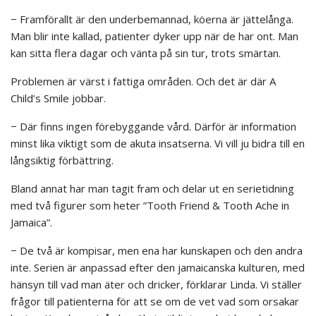
− Framförallt är den underbemannad, köerna är jättelånga.
Man blir inte kallad, patienter dyker upp när de har ont. Man
kan sitta flera dagar och vänta på sin tur, trots smärtan.
Problemen är värst i fattiga områden. Och det är där A
Child’s Smile jobbar.
− Där finns ingen förebyggande vård. Därför är information
minst lika viktigt som de akuta insatserna. Vi vill ju bidra till en
långsiktig förbättring.
Bland annat har man tagit fram och delar ut en serietidning
med två figurer som heter ”Tooth Friend & Tooth Ache in
Jamaica”.
− De två är kompisar, men ena har kunskapen och den andra
inte. Serien är anpassad efter den jamaicanska kulturen, med
hänsyn till vad man äter och dricker, förklarar Linda. Vi ställer
frågor till patienterna för att se om de vet vad som orsakar