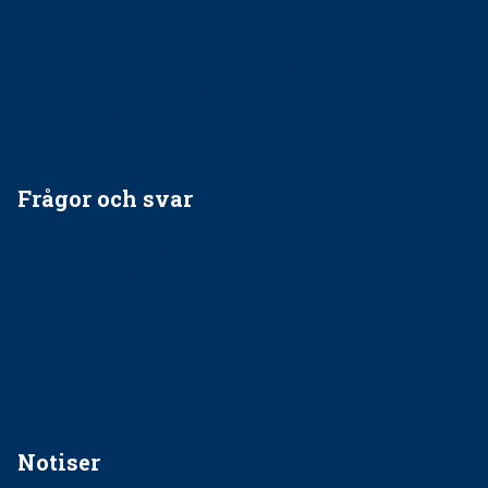
Ska jag påpeka att det inte går rätt till?
Får man säga nej till att behandla barnpatienter?
Får man ignorera rekommendationerna?
Är det ok att vara grindvakt?
Frågor och svar
EU-stöd till banbrytande forskning om
implantatinfektioner
Regler vid anestesi
Anskaffning av LIA – Vems är ansvaret?
Kan jag gå ur min sektion om den är nedlagd men ändå
vara medlem i STF?
Notiser