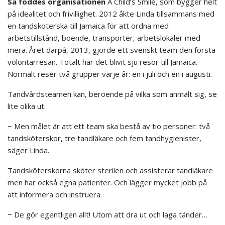
Så föddes organisationen
A Child’s Smile, som bygger helt
på idealitet och frivillighet. 2012 åkte Linda tillsammans med
en tandsköterska till Jamaica för att ordna med
arbetstillstånd, boende, transporter, arbetslokaler med
mera. Året därpå, 2013, gjorde ett svenskt team den första
volontärresan. Totalt har det blivit sju resor till Jamaica.
Normalt reser två grupper varje år: en i juli och en i augusti.
Tandvårdsteamen kan, beroende på vilka som anmält sig, se
lite olika ut.
− Men målet är att ett team ska bestå av tio personer: två
tandsköterskor, tre tandläkare och fem tandhygienister,
säger Linda.
Tandsköterskorna sköter sterilen och assisterar tandläkare
men har också egna patienter. Och lägger mycket jobb på
att informera och instruera.
− De gör egentligen allt! Utom att dra ut och laga tänder…