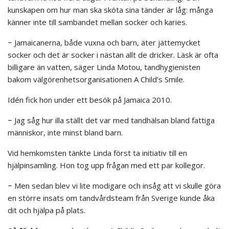
kunskapen om hur man ska sköta sina tänder är låg: många
känner inte till sambandet mellan socker och karies.
− Jamaicanerna, både vuxna och barn, äter jättemycket
socker och det är socker i nästan allt de dricker. Läsk är ofta
billigare än vatten, säger Linda Motou, tandhygienisten
bakom välgörenhetsorganisationen A Child’s Smile.
Idén fick hon under ett besök på Jamaica 2010.
− Jag såg hur illa ställt det var med tandhälsan bland fattiga
människor, inte minst bland barn.
Vid hemkomsten tänkte Linda först ta initiativ till en
hjälpinsamling. Hon tog upp frågan med ett par kollegor.
− Men sedan blev vi lite modigare och insåg att vi skulle göra
en större insats om tandvårdsteam från Sverige kunde åka
dit och hjälpa på plats.