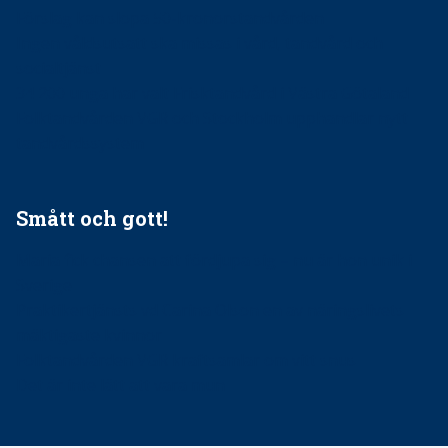
Förslag kan slopa 50-kronorstandvården
Ingen våldsutsatt ska missas i vård, tandvård och
socialtjänst
34 200 unga har valt Frisktandvård i Västra Götaland
Folktandvården VGR och Stockholm upphandlar nytt
tandvårdssystem
Smått och gott!
Maria fick chansen att fördjupa sig – nu är hon unik i
Sverige
Praktikertjänsts vd Carina Olson en av näringslivets
mäktigaste kvinnor
Folktandvården VGR kraftsamlar om vitt snus
Det är inte lätt att vara mun