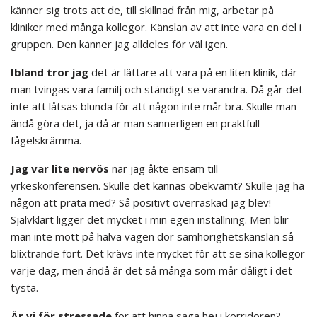
känner sig trots att de, till skillnad från mig, arbetar på
kliniker med många kollegor. Känslan av att inte vara en del i
gruppen. Den känner jag alldeles för väl igen.
Ibland tror jag
det är lättare att vara på en liten klinik, där
man tvingas vara familj och ständigt se varandra. Då går det
inte att låtsas blunda för att någon inte mår bra. Skulle man
ändå göra det, ja då är man sannerligen en praktfull
fågelskrämma.
Jag var lite nervös
när jag åkte ensam till
yrkeskonferensen. Skulle det kännas obekvämt? Skulle jag ha
någon att prata med? Så positivt överraskad jag blev!
Självklart ligger det mycket i min egen inställning. Men blir
man inte mött på halva vägen dör samhörighetskänslan så
blixtrande fort. Det krävs inte mycket för att se sina kollegor
varje dag, men ändå är det så många som mår dåligt i det
tysta.
Är vi för stressade
för att hinna säga hej i korridoren?