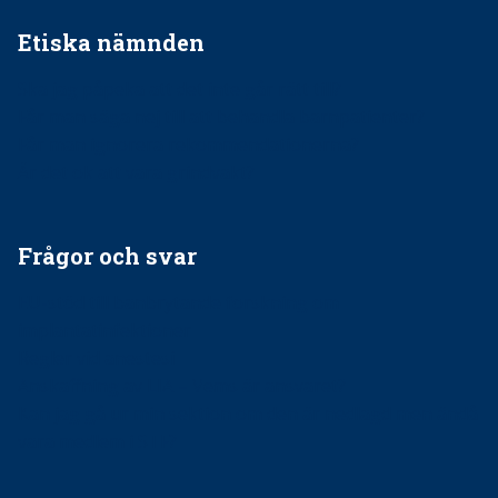
Etiska nämnden
Ska jag påpeka att det inte går rätt till?
Får man säga nej till att behandla barnpatienter?
Får man ignorera rekommendationerna?
Är det ok att vara grindvakt?
Frågor och svar
EU-stöd till banbrytande forskning om
implantatinfektioner
Regler vid anestesi
Anskaffning av LIA – Vems är ansvaret?
Kan jag gå ur min sektion om den är nedlagd men ändå
vara medlem i STF?