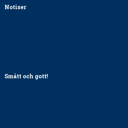
Notiser
Förslag kan slopa 50-kronorstandvården
Ingen våldsutsatt ska missas i vård, tandvård och
socialtjänst
34 200 unga har valt Frisktandvård i Västra Götaland
Folktandvården VGR och Stockholm upphandlar nytt
tandvårdssystem
Smått och gott!
Maria fick chansen att fördjupa sig – nu är hon unik i
Sverige
Praktikertjänsts vd Carina Olson en av näringslivets
mäktigaste kvinnor
Folktandvården VGR kraftsamlar om vitt snus
Det är inte lätt att vara mun