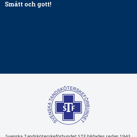
Smått och gott!
Maria fick chansen att fördjupa sig – nu är hon unik i
Sverige
Praktikertjänsts vd Carina Olson en av näringslivets
mäktigaste kvinnor
Folktandvården VGR kraftsamlar om vitt snus
Det är inte lätt att vara mun
Svenska Tandsköterskeförbundet STF bildades redan 1943.