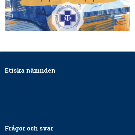
Etiska nämnden
Ska jag påpeka att det inte går rätt till?
Får man säga nej till att behandla barnpatienter?
Får man ignorera rekommendationerna?
Är det ok att vara grindvakt?
Frågor och svar