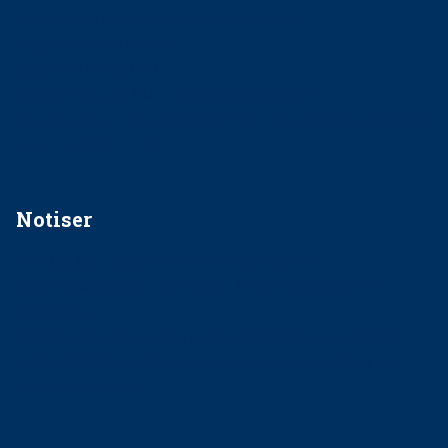
EU-stöd till banbrytande forskning om
implantatinfektioner
Regler vid anestesi
Anskaffning av LIA – Vems är ansvaret?
Kan jag gå ur min sektion om den är nedlagd men ändå
vara medlem i STF?
Notiser
Förslag kan slopa 50-kronorstandvården
Ingen våldsutsatt ska missas i vård, tandvård och
socialtjänst
34 200 unga har valt Frisktandvård i Västra Götaland
Folktandvården VGR och Stockholm upphandlar nytt
tandvårdssystem