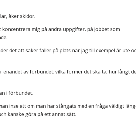
ar, åker skidor.
att koncentrera mig på andra uppgifter, på jobbet som
nde.
r det att saker faller på plats när jag till exempel är ute o
 enandet av förbundet: vilka former det ska ta, hur långt d
an i förbundet.
 man inse att om man har stångats med en fråga väldigt läng
h kanske göra på ett annat sätt.