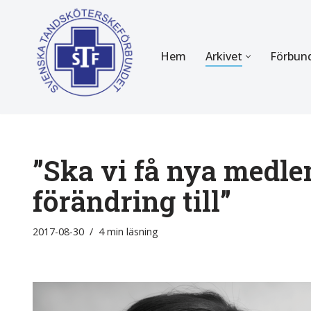
Hoppa
Hem
Arkivet
Förbun
till
innehåll
FÖR MEDLEMMAR
OM F
Almanackan
Om STF
Medlemserbjudanden
Stadgar
”Ska vi få nya medl
Certifiering
Styrels
förändring till”
Tidningen Tandsköterskan
Etiska r
2017-08-30
4 min läsning
Utbildning
Verksam
Kurser
Integrit