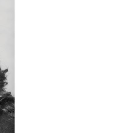
& Svar
Sektionen för OFM
a förbundet
era
er