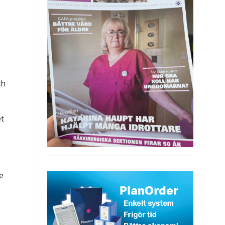
ch
et
e