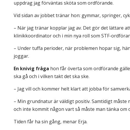
uppdrag jag förväntas sköta som ordförande.
Vid sidan av jobbet tränar hon: gymmar, springer, cykl
– När jag tränar kopplar jag av. Det gör det lättare 
klinikkoordinator och i min nya roll som STF-ordföra
– Under tuffa perioder, när problemen hopar sig, hände
joggar.
En knivig fråga
hon får överta som ordförande gäller
ska gå och i vilken takt det ska ske.
– Jag vill och kommer helt klart att jobba för samverk
– Min grundnatur är väldigt positiv. Samtidigt måste
och inte kommit någon vart så måste man tänka om oc
Tiden får ha sin gång, menar Erja.