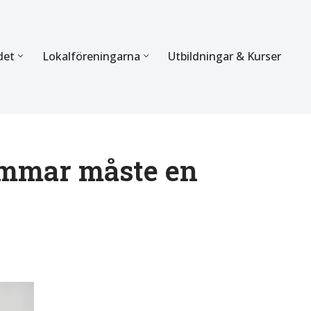
det
Lokalföreningarna
Utbildningar & Kurser
ÖRBUNDET
SEKTIONERNA
s verksamhet
Mer om förbundets sekti
Sektionen för Käkkirurgi
emmar måste en
en
Sektionen för Ortodonti
egler
Parodontologi och Endod
hetsberättelse
Sektionen för Pedodonti
etspolicy
Sektionen för Protetik o
Bettfysiologi