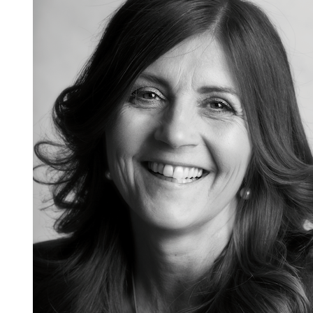
Skolinformatörer
Frågor 
Ansvarsområden
Kontakt
Tandvård mot Tobak
Annons
Sponsor