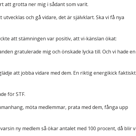
t att grotta ner mig i sådant som varit.
 utvecklas och gå vidare, det är självklart. Ska vi få nya
kte att stämningen var positiv, att vi-känslan ökat:
anden gratulerade mig och önskade lycka till. Och vi hade en
dje att jobba vidare med dem. En riktig energikick faktiskt
de för STF.
ka sammanhang, möta medlemmar, prata med dem, fånga upp
varsin ny medlem så ökar antalet med 100 procent, då blir v