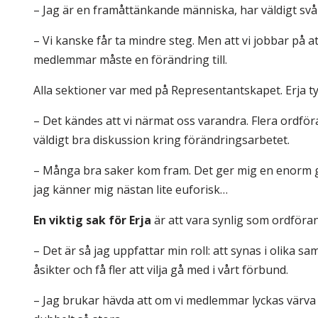
– Jag är en framåttänkande människa, har väldigt svår
– Vi kanske får ta mindre steg. Men att vi jobbar på att
medlemmar måste en förändring till.
Alla sektioner var med på Representantskapet. Erja tyc
– Det kändes att vi närmat oss varandra. Flera ordför
väldigt bra diskussion kring förändringsarbetet.
– Många bra saker kom fram. Det ger mig en enorm glä
jag känner mig nästan lite euforisk…
En viktig sak för Erja
är att vara synlig som ordföran
– Det är så jag uppfattar min roll: att synas i oli
åsikter och få fler att vilja gå med i vårt förbund.
– Jag brukar hävda att om vi medlemmar lyckas värva 