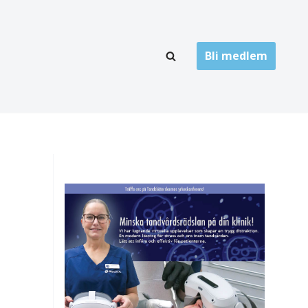
Bli medlem
LÄNKARKIV
oner
Folktandvård
Privat tandvård
Högskolor
onti
Landsting
Övrigt
ch