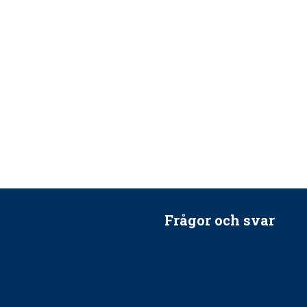
Frågor och svar
ätt till?
EU-stöd till banbrytande f
ndla barnpatienter?
implantatinfektioner
tionerna?
Regler vid anestesi
Anskaffning av LIA – Vems 