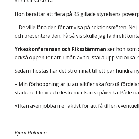
dubbelt så stora.
Hon berättar att flera på RS gillade styrelsens power
– De ville låna den för att visa på sektionsmöten. Nej,
och presentera den. På så vis skulle jag få direktkon
Yrkeskonferensen och Riksstämman
ser hon som de
också öppen för att, i mån av tid, ställa upp vid oli
Sedan i höstas har det strömmat till ett par hundra n
– Min förhoppning är ju att alltfler ska förstå fördelarn
starkare blir vi och desto mer kan vi påverka. Både nä
Vi kan även jobba mer aktivt för att få till en eventue
Björn Hultman