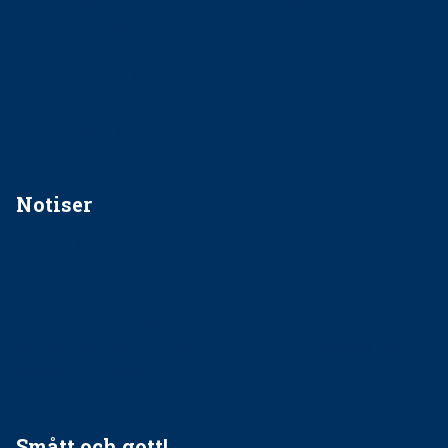
EU-stöd till banbrytande forskning om
implantatinfektioner
Regler vid anestesi
Anskaffning av LIA – Vems är ansvaret?
Kan jag gå ur min sektion om den är nedlagd men ändå
vara medlem i STF?
Notiser
Förslag kan slopa 50-kronorstandvården
Ingen våldsutsatt ska missas i vård, tandvård och
socialtjänst
34 200 unga har valt Frisktandvård i Västra Götaland
Folktandvården VGR och Stockholm upphandlar nytt
tandvårdssystem
Smått och gott!