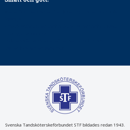
Maria fick chansen att fördjupa sig – nu är hon unik i
Sverige
Praktikertjänsts vd Carina Olson en av näringslivets
mäktigaste kvinnor
Folktandvården VGR kraftsamlar om vitt snus
Det är inte lätt att vara mun
Svenska Tandsköterskeförbundet STF bildades redan 1943.