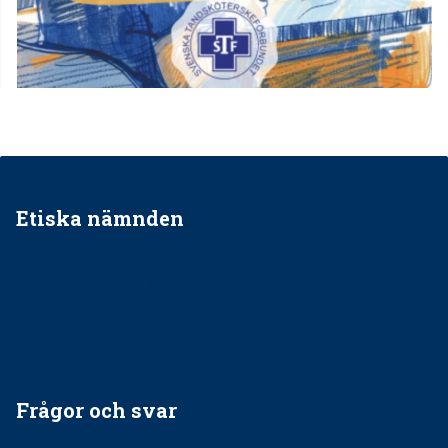
Etiska nämnden
Ska jag påpeka att det inte går rätt till?
Får man säga nej till att behandla barnpatienter?
Får man ignorera rekommendationerna?
Är det ok att vara grindvakt?
Frågor och svar