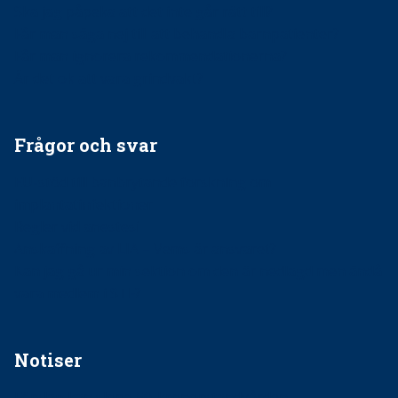
Ska jag påpeka att det inte går rätt till?
Får man säga nej till att behandla barnpatienter?
Får man ignorera rekommendationerna?
Är det ok att vara grindvakt?
Frågor och svar
EU-stöd till banbrytande forskning om
implantatinfektioner
Regler vid anestesi
Anskaffning av LIA – Vems är ansvaret?
Kan jag gå ur min sektion om den är nedlagd men ändå
vara medlem i STF?
Notiser
Förslag kan slopa 50-kronorstandvården