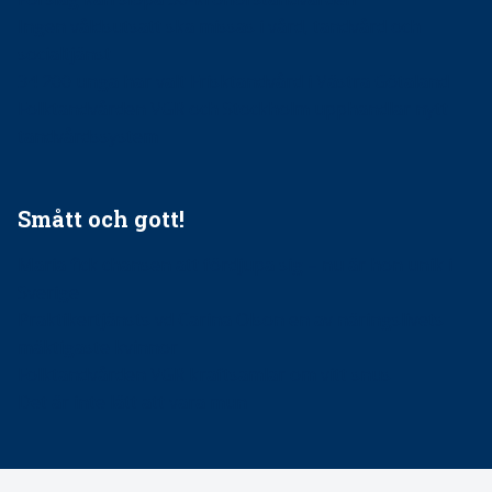
Ingen våldsutsatt ska missas i vård, tandvård och
socialtjänst
34 200 unga har valt Frisktandvård i Västra Götaland
Folktandvården VGR och Stockholm upphandlar nytt
tandvårdssystem
Smått och gott!
Maria fick chansen att fördjupa sig – nu är hon unik i
Sverige
Praktikertjänsts vd Carina Olson en av näringslivets
mäktigaste kvinnor
Folktandvården VGR kraftsamlar om vitt snus
Det är inte lätt att vara mun