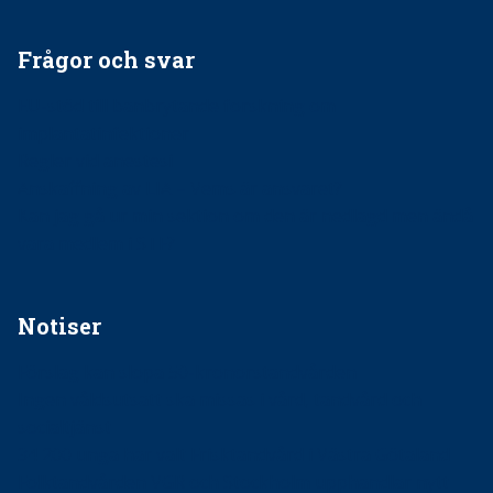
Frågor och svar
EU-stöd till banbrytande forskning om
implantatinfektioner
Regler vid anestesi
Anskaffning av LIA – Vems är ansvaret?
Kan jag gå ur min sektion om den är nedlagd men ändå
vara medlem i STF?
Notiser
Förslag kan slopa 50-kronorstandvården
Ingen våldsutsatt ska missas i vård, tandvård och
socialtjänst
34 200 unga har valt Frisktandvård i Västra Götaland
Folktandvården VGR och Stockholm upphandlar nytt