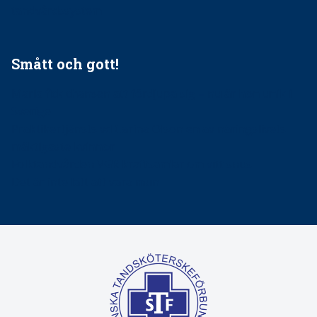
tandvårdssystem
Smått och gott!
Maria fick chansen att fördjupa sig – nu är hon unik i
Sverige
Praktikertjänsts vd Carina Olson en av näringslivets
mäktigaste kvinnor
Folktandvården VGR kraftsamlar om vitt snus
Det är inte lätt att vara mun