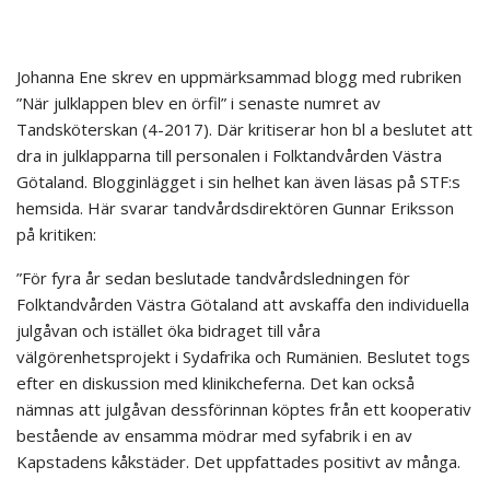
Johanna Ene skrev en uppmärksammad blogg med rubriken
”När julklappen blev en örfil” i senaste numret av
Tandsköterskan (4-2017). Där kritiserar hon bl a beslutet att
dra in julklapparna till personalen i Folktandvården Västra
Götaland. Blogginlägget i sin helhet kan även läsas på STF:s
hemsida. Här svarar tandvårdsdirektören Gunnar Eriksson
på kritiken:
”För fyra år sedan beslutade tandvårdsledningen för
Folktandvården Västra Götaland att avskaffa den individuella
julgåvan och istället öka bidraget till våra
välgörenhetsprojekt i Sydafrika och Rumänien. Beslutet togs
efter en diskussion med klinikcheferna. Det kan också
nämnas att julgåvan dessförinnan köptes från ett kooperativ
bestående av ensamma mödrar med syfabrik i en av
Kapstadens kåkstäder. Det uppfattades positivt av många.