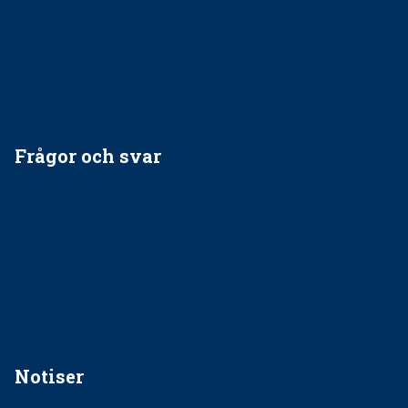
Ska jag påpeka att det inte går rätt till?
Får man säga nej till att behandla barnpatienter?
Får man ignorera rekommendationerna?
Är det ok att vara grindvakt?
Frågor och svar
EU-stöd till banbrytande forskning om
implantatinfektioner
Regler vid anestesi
Anskaffning av LIA – Vems är ansvaret?
Kan jag gå ur min sektion om den är nedlagd men ändå
vara medlem i STF?
Notiser