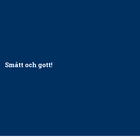
Förslag kan slopa 50-kronorstandvården
Ingen våldsutsatt ska missas i vård, tandvård och
socialtjänst
34 200 unga har valt Frisktandvård i Västra Götaland
Folktandvården VGR och Stockholm upphandlar nytt
tandvårdssystem
Smått och gott!
Maria fick chansen att fördjupa sig – nu är hon unik i
Sverige
Praktikertjänsts vd Carina Olson en av näringslivets
mäktigaste kvinnor
Folktandvården VGR kraftsamlar om vitt snus
Det är inte lätt att vara mun