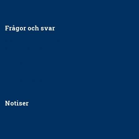
Är det ok att vara grindvakt?
Frågor och svar
EU-stöd till banbrytande forskning om
implantatinfektioner
Regler vid anestesi
Anskaffning av LIA – Vems är ansvaret?
Kan jag gå ur min sektion om den är nedlagd men ändå
vara medlem i STF?
Notiser
Förslag kan slopa 50-kronorstandvården
Ingen våldsutsatt ska missas i vård, tandvård och
socialtjänst