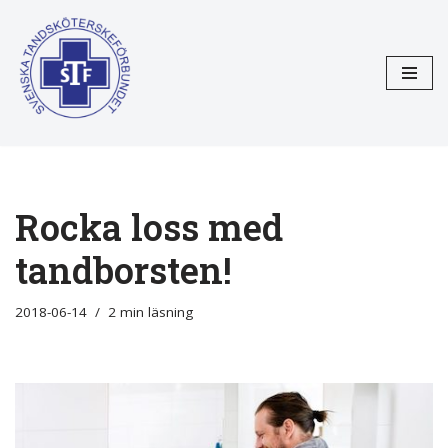
Hoppa
till
innehåll
Rocka loss med
tandborsten!
2018-06-14
2 min läsning