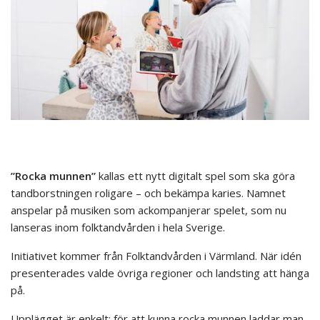
”Rocka munnen”
kallas ett nytt digitalt spel som ska göra
tandborstningen roligare – och bekämpa karies. Namnet
anspelar på musiken som ackompanjerar spelet, som nu
lanseras inom folktandvården i hela Sverige.
Initiativet kommer från Folktandvården i Värmland. När idén
presenterades valde övriga regioner och landsting att hänga
på.
Upplägget är enkelt: för att kunna rocka munnen laddar man