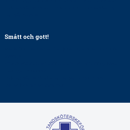
34 200 unga har valt Frisktandvård i Västra Götaland
Folktandvården VGR och Stockholm upphandlar nytt
tandvårdssystem
Smått och gott!
Maria fick chansen att fördjupa sig – nu är hon unik i
Sverige
Praktikertjänsts vd Carina Olson en av näringslivets
mäktigaste kvinnor
Folktandvården VGR kraftsamlar om vitt snus
Det är inte lätt att vara mun