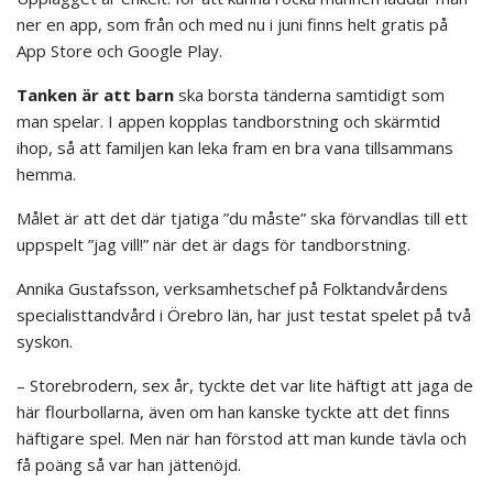
ner en app, som från och med nu i juni finns helt gratis på
App Store och Google Play.
Tanken är att barn
ska borsta tänderna samtidigt som
man spelar. I appen kopplas tandborstning och skärmtid
ihop, så att familjen kan leka fram en bra vana tillsammans
hemma.
Målet är att det där tjatiga ”du måste” ska förvandlas till ett
uppspelt ”jag vill!” när det är dags för tandborstning.
Annika Gustafsson, verksamhetschef på Folktandvårdens
specialisttandvård i Örebro län, har just testat spelet på två
syskon.
– Storebrodern, sex år, tyckte det var lite häftigt att jaga de
här flourbollarna, även om han kanske tyckte att det finns
häftigare spel. Men när han förstod att man kunde tävla och
få poäng så var han jättenöjd.