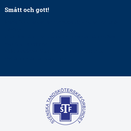
Smått och gott!
Maria fick chansen att fördjupa sig – nu är hon unik i
Sverige
Praktikertjänsts vd Carina Olson en av näringslivets
mäktigaste kvinnor
Folktandvården VGR kraftsamlar om vitt snus
Det är inte lätt att vara mun