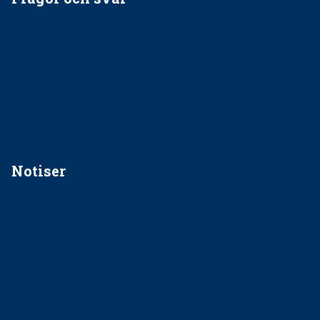
EU-stöd till banbrytande forskning om
implantatinfektioner
Regler vid anestesi
Anskaffning av LIA – Vems är ansvaret?
Kan jag gå ur min sektion om den är nedlagd men ändå
vara medlem i STF?
Notiser
Förslag kan slopa 50-kronorstandvården
Ingen våldsutsatt ska missas i vård, tandvård och
socialtjänst
34 200 unga har valt Frisktandvård i Västra Götaland
Folktandvården VGR och Stockholm upphandlar nytt
tandvårdssystem