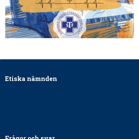
Etiska nämnden
Ska jag påpeka att det inte går rätt till?
Får man säga nej till att behandla barnpatienter?
Får man ignorera rekommendationerna?
Är det ok att vara grindvakt?
Frågor och svar