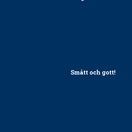
ätt till?
EU-stöd till banbrytande f
ndla barnpatienter?
implantatinfektioner
tionerna?
Regler vid anestesi
Anskaffning av LIA – Vems 
Kan jag gå ur min sektion 
vara medlem i STF?
Smått och gott!
tandvården
Maria fick chansen att fördj
vård, tandvård och
Sverige
Praktikertjänsts vd Carina 
vård i Västra Götaland
mäktigaste kvinnor
holm upphandlar nytt
Folktandvården VGR kraftsa
Det är inte lätt att vara mu