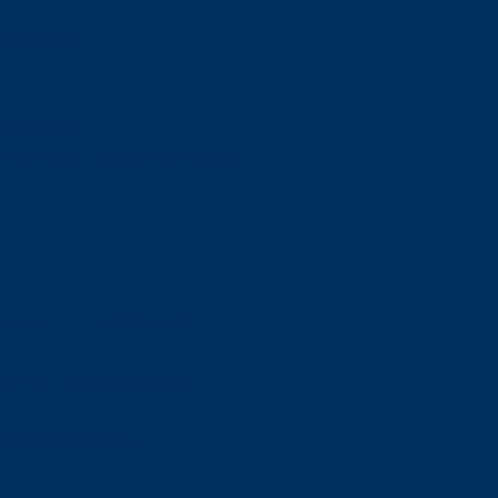
orskning om
är ansvaret?
om den är nedlagd men ändå
upa sig – nu är hon unik i
Olson en av näringslivets
mlar om vitt snus
n