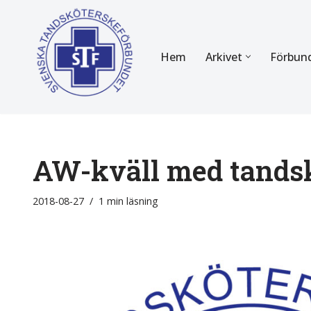
Hoppa
Hem
Arkivet
Förbun
till
innehåll
FÖR MEDLEMMAR
OM F
Almanackan
Om STF
Medlemserbjudanden
Stadgar
AW-kväll med tandsk
Certifiering
Styrels
2018-08-27
1 min läsning
Tidningen Tandsköterskan
Etiska r
Utbildning
Verksam
Kurser
Integrit