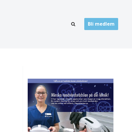
Bli medlem
LÄNKARKIV
oner
Folktandvård
Privat tandvård
Högskolor
onti
Landsting
Övrigt
ch