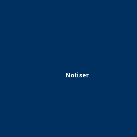
Ska jag påpeka att det inte går r
Får man säga nej till att beha
Får man ignorera rekommenda
Är det ok att vara grindvakt?
Notiser
Förslag kan slopa 50-kronors
Ingen våldsutsatt ska missas i 
socialtjänst
34 200 unga har valt Frisktand
Folktandvården VGR och Stock
tandvårdssystem