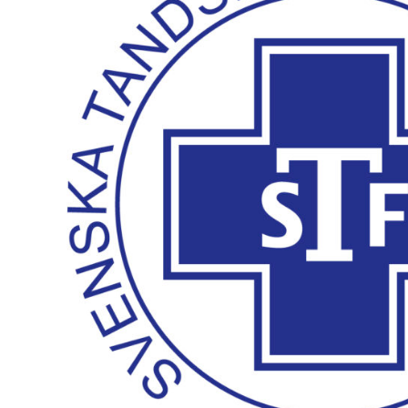
Skolinformatörer
Frågor 
Ansvarsområden
Kontakt
Tandvård mot Tobak
Annons
Sponsor