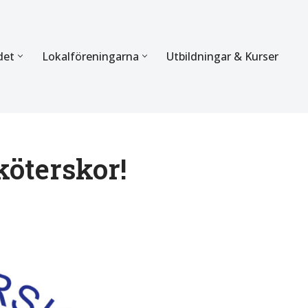
det
Lokalföreningarna
Utbildningar & Kurser
ÖRBUNDET
SEKTIONERNA
s verksamhet
Mer om förbundets sekti
Sektionen för Käkkirurgi
öterskor!
en
Sektionen för Ortodonti
egler
Parodontologi och Endod
hetsberättelse
Sektionen för Pedodonti
etspolicy
Sektionen för Protetik o
Bettfysiologi