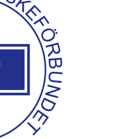
& Svar
Sektionen för OFM
a förbundet
era
er