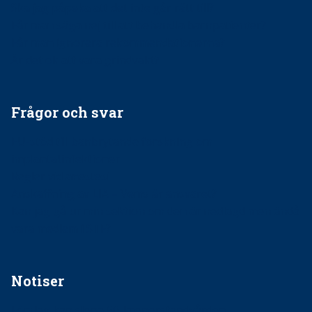
Ska jag påpeka att det inte går rätt till?
Får man säga nej till att behandla barnpatienter?
Får man ignorera rekommendationerna?
Är det ok att vara grindvakt?
Frågor och svar
EU-stöd till banbrytande forskning om
implantatinfektioner
Regler vid anestesi
Anskaffning av LIA – Vems är ansvaret?
Kan jag gå ur min sektion om den är nedlagd men ändå
vara medlem i STF?
Notiser
Förslag kan slopa 50-kronorstandvården