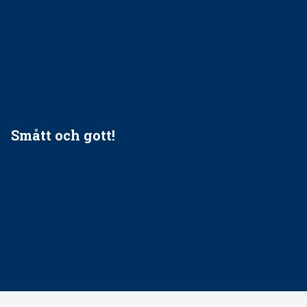
Ingen våldsutsatt ska missas i vård, tandvård och
socialtjänst
34 200 unga har valt Frisktandvård i Västra Götaland
Folktandvården VGR och Stockholm upphandlar nytt
tandvårdssystem
Smått och gott!
Maria fick chansen att fördjupa sig – nu är hon unik i
Sverige
Praktikertjänsts vd Carina Olson en av näringslivets
mäktigaste kvinnor
Folktandvården VGR kraftsamlar om vitt snus
Det är inte lätt att vara mun