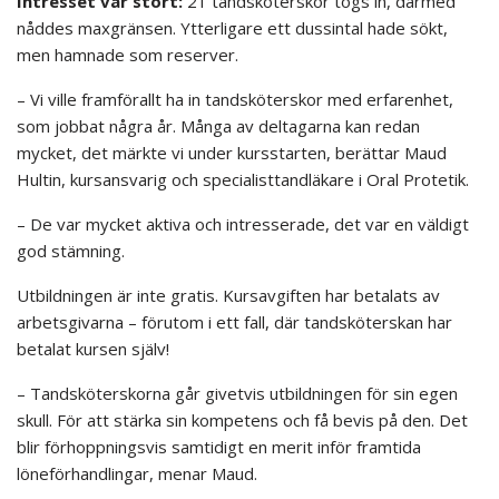
Intresset var stort:
21 tandsköterskor togs in, därmed
nåddes maxgränsen. Ytterligare ett dussintal hade sökt,
men hamnade som reserver.
– Vi ville framförallt ha in tandsköterskor med erfarenhet,
som jobbat några år. Många av deltagarna kan redan
mycket, det märkte vi under kursstarten, berättar Maud
Hultin, kursansvarig och specialisttandläkare i Oral Protetik.
– De var mycket aktiva och intresserade, det var en väldigt
god stämning.
Utbildningen är inte gratis. Kursavgiften har betalats av
arbetsgivarna – förutom i ett fall, där tandsköterskan har
betalat kursen själv!
– Tandsköterskorna går givetvis utbildningen för sin egen
skull. För att stärka sin kompetens och få bevis på den. Det
blir förhoppningsvis samtidigt en merit inför framtida
löneförhandlingar, menar Maud.