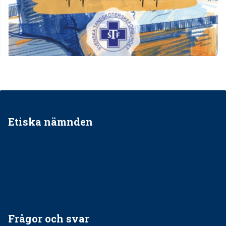
Etiska nämnden
Ska jag påpeka att det inte går rätt till?
Får man säga nej till att behandla barnpatienter?
Får man ignorera rekommendationerna?
Är det ok att vara grindvakt?
Frågor och svar