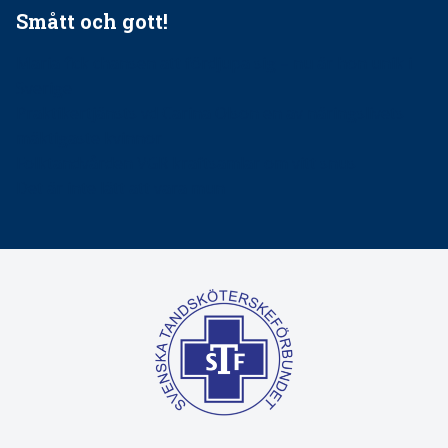
Smått och gott!
Maria fick chansen att fördjupa sig – nu är hon unik i
Sverige
Praktikertjänsts vd Carina Olson en av näringslivets
mäktigaste kvinnor
Folktandvården VGR kraftsamlar om vitt snus
Det är inte lätt att vara mun