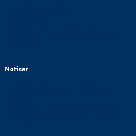
EU-stöd till banbrytande forskning om
implantatinfektioner
Regler vid anestesi
Anskaffning av LIA – Vems är ansvaret?
Kan jag gå ur min sektion om den är nedlagd men ändå
vara medlem i STF?
Notiser
Förslag kan slopa 50-kronorstandvården
Ingen våldsutsatt ska missas i vård, tandvård och
socialtjänst
34 200 unga har valt Frisktandvård i Västra Götaland
Folktandvården VGR och Stockholm upphandlar nytt
tandvårdssystem