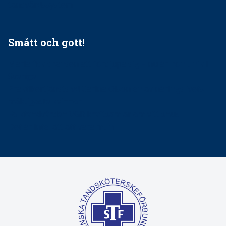
tandvårdssystem
Smått och gott!
Maria fick chansen att fördjupa sig – nu är hon unik i
Sverige
Praktikertjänsts vd Carina Olson en av näringslivets
mäktigaste kvinnor
Folktandvården VGR kraftsamlar om vitt snus
Det är inte lätt att vara mun