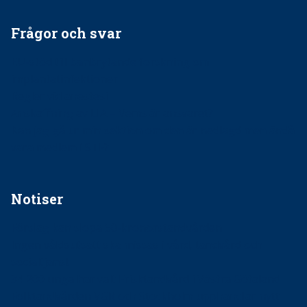
Frågor och svar
EU-stöd till banbrytande forskning om
implantatinfektioner
Regler vid anestesi
Anskaffning av LIA – Vems är ansvaret?
Kan jag gå ur min sektion om den är nedlagd men ändå
vara medlem i STF?
Notiser
Förslag kan slopa 50-kronorstandvården
Ingen våldsutsatt ska missas i vård, tandvård och
socialtjänst
34 200 unga har valt Frisktandvård i Västra Götaland
Folktandvården VGR och Stockholm upphandlar nytt