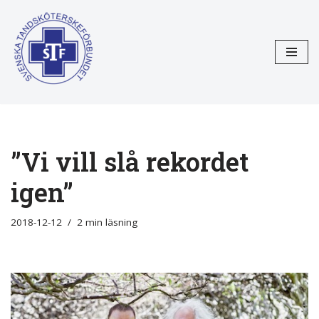
Hoppa
till
innehåll
”Vi vill slå rekordet
igen”
2018-12-12
2 min läsning