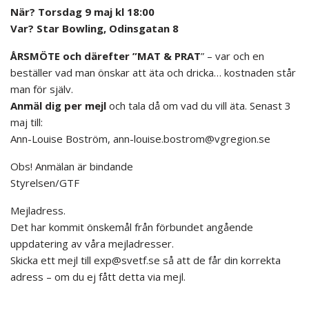
När? Torsdag 9 maj kl 18:00
Var? Star Bowling, Odinsgatan 8
ÅRSMÖTE och därefter ”MAT & PRAT
” – var och en
beställer vad man önskar att äta och dricka… kostnaden står
man för själv.
Anmäl dig per mejl
och tala då om vad du vill äta. Senast 3
maj till:
Ann-Louise Boström, ann-louise.bostrom@vgregion.se
Obs! Anmälan är bindande
Styrelsen/GTF
Mejladress.
Det har kommit önskemål från förbundet angående
uppdatering av våra mejladresser.
Skicka ett mejl till exp@svetf.se så att de får din korrekta
adress – om du ej fått detta via mejl.