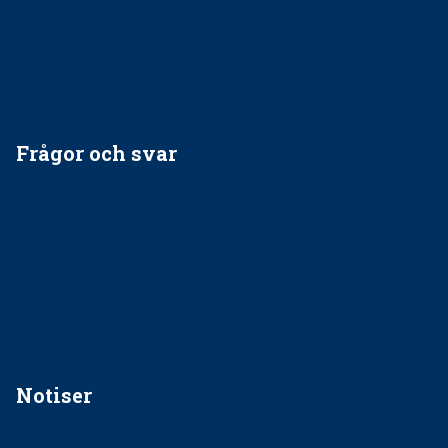
Ska jag påpeka att det inte går rätt till?
Får man säga nej till att behandla barnpatienter?
Får man ignorera rekommendationerna?
Är det ok att vara grindvakt?
Frågor och svar
EU-stöd till banbrytande forskning om
implantatinfektioner
Regler vid anestesi
Anskaffning av LIA – Vems är ansvaret?
Kan jag gå ur min sektion om den är nedlagd men ändå
vara medlem i STF?
Notiser
Förslag kan slopa 50-kronorstandvården