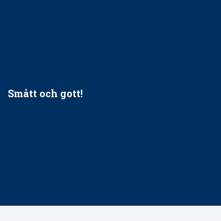
Ingen våldsutsatt ska missas i vård, tandvård och
socialtjänst
34 200 unga har valt Frisktandvård i Västra Götaland
Folktandvården VGR och Stockholm upphandlar nytt
tandvårdssystem
Smått och gott!
Maria fick chansen att fördjupa sig – nu är hon unik i
Sverige
Praktikertjänsts vd Carina Olson en av näringslivets
mäktigaste kvinnor
Folktandvården VGR kraftsamlar om vitt snus
Det är inte lätt att vara mun