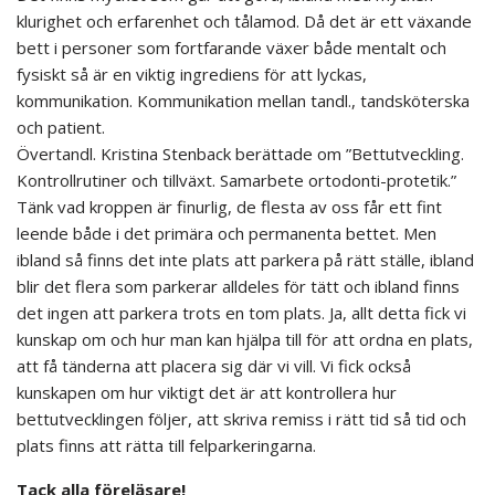
klurighet och erfarenhet och tålamod. Då det är ett växande
bett i personer som fortfarande växer både mentalt och
fysiskt så är en viktig ingrediens för att lyckas,
kommunikation. Kommunikation mellan tandl., tandsköterska
och patient.
Övertandl. Kristina Stenback berättade om ”Bettutveckling.
Kontrollrutiner och tillväxt. Samarbete ortodonti-protetik.”
Tänk vad kroppen är finurlig, de flesta av oss får ett fint
leende både i det primära och permanenta bettet. Men
ibland så finns det inte plats att parkera på rätt ställe, ibland
blir det flera som parkerar alldeles för tätt och ibland finns
det ingen att parkera trots en tom plats. Ja, allt detta fick vi
kunskap om och hur man kan hjälpa till för att ordna en plats,
att få tänderna att placera sig där vi vill. Vi fick också
kunskapen om hur viktigt det är att kontrollera hur
bettutvecklingen följer, att skriva remiss i rätt tid så tid och
plats finns att rätta till felparkeringarna.
Tack alla föreläsare!