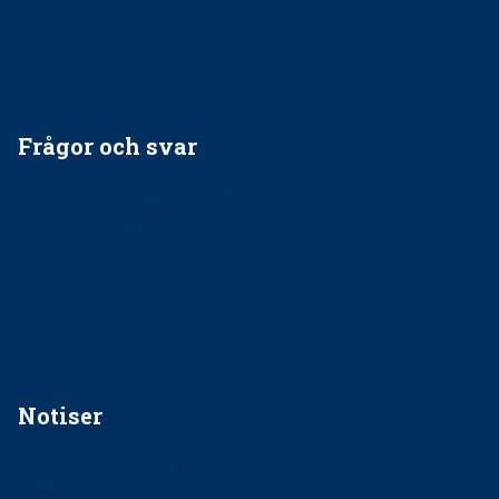
Får man säga nej till att behandla barnpatienter?
Får man ignorera rekommendationerna?
Är det ok att vara grindvakt?
Frågor och svar
EU-stöd till banbrytande forskning om
implantatinfektioner
Regler vid anestesi
Anskaffning av LIA – Vems är ansvaret?
Kan jag gå ur min sektion om den är nedlagd men ändå
vara medlem i STF?
Notiser
Förslag kan slopa 50-kronorstandvården
Ingen våldsutsatt ska missas i vård, tandvård och