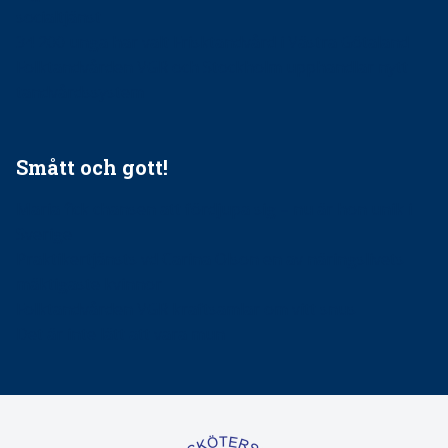
socialtjänst
34 200 unga har valt Frisktandvård i Västra Götaland
Folktandvården VGR och Stockholm upphandlar nytt
tandvårdssystem
Smått och gott!
Maria fick chansen att fördjupa sig – nu är hon unik i
Sverige
Praktikertjänsts vd Carina Olson en av näringslivets
mäktigaste kvinnor
Folktandvården VGR kraftsamlar om vitt snus
Det är inte lätt att vara mun