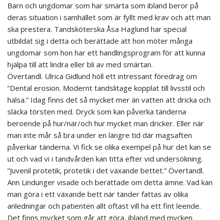
Barn och ungdomar som har smärta som ibland beror på
deras situation i samhället som är fyllt med krav och att man
ska prestera. Tandsköterska Åsa Haglund har special
utbildat sig i detta och berättade att hon möter många
ungdomar som hon har ett handlingsprogram för att kunna
hjälpa till att lindra eller bli av med smärtan.
Övertandl. Ulrica Gidlund höll ett intressant föredrag om
”Dental erosion. Modernt tandslitage kopplat till livsstil och
hälsa.” Idag finns det så mycket mer än vatten att dricka och
släcka törsten med. Dryck som kan påverka tänderna
beroende på hur/när/och hur mycket man dricker. Eller när
man inte mår så bra under en längre tid där magsaften
påverkar tänderna. Vi fick se olika exempel på hur det kan se
ut och vad vi i tandvården kan titta efter vid undersökning.
”Juvenil protetik, protetik i det växande bettet.” Övertandl.
Ann Lindunger visade och berättade om detta ämne. Vad kan
man göra i ett växande bett när tänder fattas av olika
anledningar och patienten allt oftast vill ha ett fint leende.
Det finns mycket som går att göra, ibland med mycken